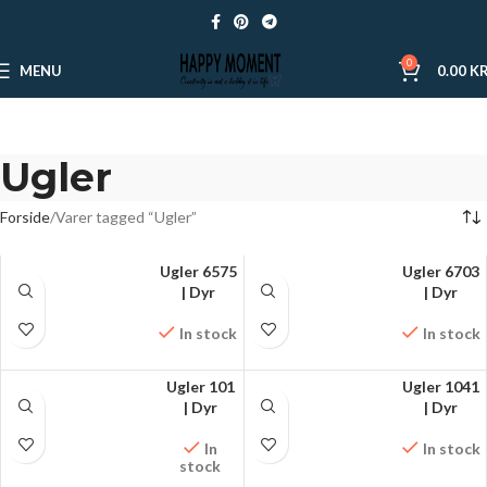
0
MENU
0.00
KR
Ugler
Forside
Varer tagged “Ugler”
Ugler 6575
Ugler 6703
FÅ MØNSTRET PÅ
| Dyr
FÅ MØNSTRET PÅ
| Dyr
FACEBOOK
FACEBOOK
In stock
In stock
Ugler 101
Ugler 1041
FÅ MØNSTRET PÅ
| Dyr
FÅ MØNSTRET PÅ
| Dyr
FACEBOOK
FACEBOOK
In
In stock
stock