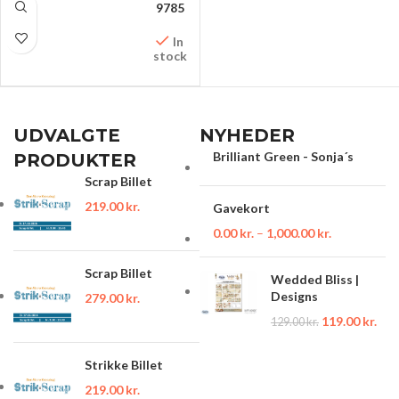
FÅ MØNSTRET PÅ
9785
FACEBOOK
In
stock
UDVALGTE
NYHEDER
Brilliant Green - Sonja´s
PRODUKTER
Scrap Billet
219.00
kr.
Gavekort
0.00
kr.
–
1,000.00
kr.
Scrap Billet
Wedded Bliss |
Designs
279.00
kr.
119.00
kr.
129.00
kr.
Strikke Billet
219.00
kr.