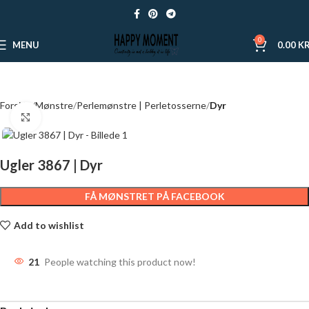
0
MENU
0.00
KR
Forside
Mønstre
Perlemønstre | Perletosserne
Dyr
Click to enlarge
Ugler 3867 | Dyr
FÅ MØNSTRET PÅ FACEBOOK
Add to wishlist
21
People watching this product now!