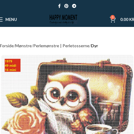
0
MENU
0.00
KR
Forside
Mønstre
Perlemønstre | Perletosserne
Dyr