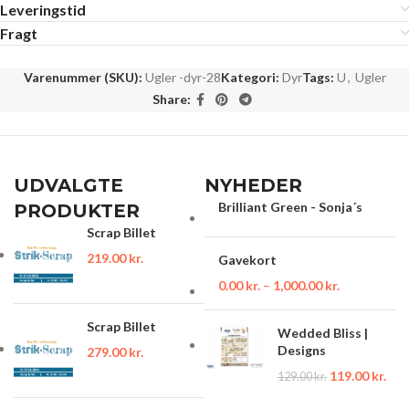
Leveringstid
Fragt
Varenummer (SKU):
Ugler -dyr-28
Kategori:
Dyr
Tags:
U
,
Ugler
Share:
UDVALGTE
NYHEDER
Brilliant Green - Sonja´s
PRODUKTER
Scrap Billet
219.00
kr.
Gavekort
0.00
kr.
–
1,000.00
kr.
Scrap Billet
Wedded Bliss |
Designs
279.00
kr.
119.00
kr.
129.00
kr.