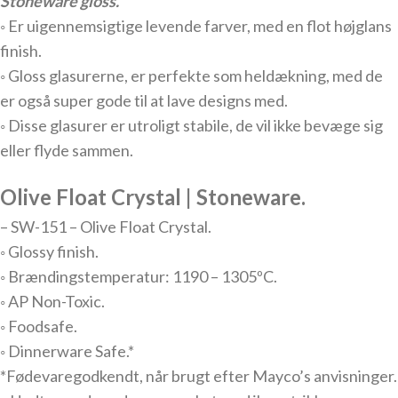
Stoneware gloss.
◦ Er uigennemsigtige levende farver, med en flot højglans
finish.
◦ Gloss glasurerne, er perfekte som heldækning, med de
er også super gode til at lave designs med.
◦ Disse glasurer er utroligt stabile, de vil ikke bevæge sig
eller flyde sammen.
Olive Float Crystal | Stoneware.
– SW-151 – Olive Float Crystal.
◦ Glossy finish.
◦ Brændingstemperatur: 1190 – 1305ºC.
◦ AP Non-Toxic.
◦ Foodsafe.
◦ Dinnerware Safe.*
*Fødevaregodkendt, når brugt efter Mayco’s anvisninger.