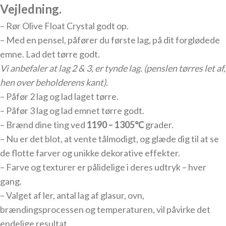
Vejledning.
– Rør Olive Float Crystal godt op.
– Med en pensel, påfører du første lag, på dit forglødede
emne. Lad det tørre godt.
Vi anbefaler at lag 2 & 3, er tynde lag. (penslen tørres let af,
hen over beholderens kant).
– Påfør 2 lag og lad laget tørre.
– Påfør 3 lag og lad emnet tørre godt.
– Brænd dine ting ved
1190 – 1305℃
grader.
– Nu er det blot, at vente tålmodigt, og glæde dig til at se
de flotte farver og unikke dekorative effekter.
– Farve og texturer er pålidelige i deres udtryk – hver
gang.
– Valget af ler, antal lag af glasur, ovn,
brændingsprocessen og temperaturen, vil påvirke det
endelige resultat.