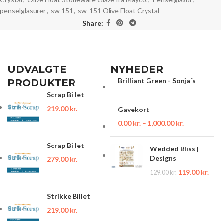
penselglasurer
,
sw 151
,
sw-151 Olive Float Crystal
Share:
UDVALGTE
NYHEDER
Brilliant Green - Sonja´s
PRODUKTER
Scrap Billet
219.00
kr.
Gavekort
0.00
kr.
–
1,000.00
kr.
Scrap Billet
Wedded Bliss |
Designs
279.00
kr.
119.00
kr.
129.00
kr.
Strikke Billet
219.00
kr.