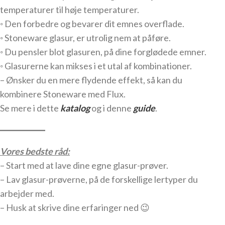
temperaturer til høje temperaturer.
◦
Den forbedre og bevarer dit emnes overflade.
◦
Stoneware glasur, er utrolig nem at påføre.
◦
Du pensler blot glasuren, på dine forglødede emner.
◦
Glasurerne kan mikses i et utal af kombinationer.
– Ønsker du en mere flydende effekt, så kan du
kombinere Stoneware med Flux.
Se mere i dette
katalog
og i denne
guide
.
__________
Vores bedste råd:
– Start med at lave dine egne glasur-prøver.
– Lav glasur-prøverne, på de forskellige lertyper du
arbejder med.
– Husk at skrive dine erfaringer ned 😉