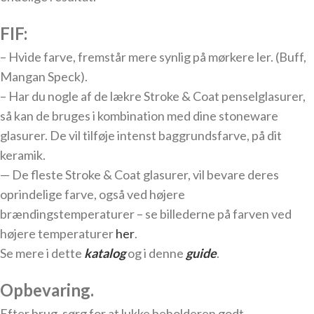
FIF:
– Hvide farve, fremstår mere synlig på mørkere ler. (Buff,
Mangan Speck).
– Har du nogle af de lækre Stroke & Coat penselglasurer,
så kan de bruges i kombination med dine stoneware
glasurer. De vil tilføje intenst baggrundsfarve, på dit
keramik.
— De fleste Stroke & Coat glasurer, vil bevare deres
oprindelige farve, også ved højere
brændingstemperaturer – se billederne på farven ved
højere temperaturer
her
.
Se mere i dette
katalog
og i denne
guide
.
Opbevaring.
Efter brug, sørg for at lukke beholderen godt.