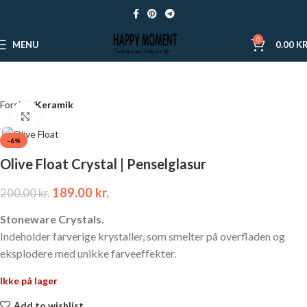
0
MENU
0.00
KR
Forside
Keramik
Click to enlarge
-6%
Olive Float Crystal | Penselglasur
189.00
kr.
200.00
kr.
Stoneware Crystals.
Indeholder farverige krystaller, som smelter på overfladen og
eksplodere med unikke farveeffekter.
Ikke på lager
Add to wishlist