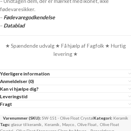
– Undtagen dem, der er mærket med ikonet, ikke
fødevaresikker.
–
Fødevaregodkendelse
–
Datablad
★ Spændende udvalg ★ Få hjælp af Fagfolk ★ Hurtig
levering ★
Yderligere information
Anmeldelser (0)
Kan vi hjælpe dig?
Leveringstid
Fragt
Varenummer (SKU):
SW-151 - Olive Float Crystal
Kategori:
Keramik
Tags:
glasur til keramik
,
Keramik
,
Mayco
,
Olive Float
,
Olive Float
Crystal
,
Olive Float Stoneware Glaze fra Mayco.
,
Penselglasur
,