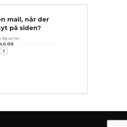
en mail, når der
t på siden?
v dig op her
LG OS