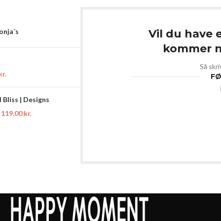
Sonja´s
Vil du have 
kommer ny
Så skri
kr.
FØ
Bliss | Designs
119.00
kr.