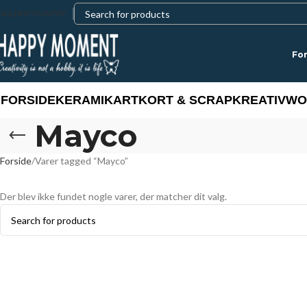
NGLISH
COUNTRY
For
FORSIDE
KERAMIK
ART
KORT & SCRAP
KREATIV
WO
Mayco
Forside
Varer tagged “Mayco”
Der blev ikke fundet nogle varer, der matcher dit valg.