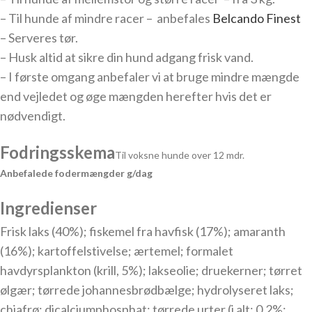
– Til hunde af mindre racer – anbefales
Belcando Finest
– Serveres tør.
– Husk altid at sikre din hund adgang frisk vand.
– I første omgang anbefaler vi at bruge mindre mængde
end vejledet og øge mængden herefter hvis det er
nødvendigt.
Fodringsskema
Til voksne hunde over 12 mdr.
Anbefalede fodermængder g/dag
Ingredienser
Frisk laks (40%); fiskemel fra havfisk (17%); amaranth
(16%); kartoffelstivelse; ærtemel; formalet
havdyrsplankton (krill, 5%); lakseolie; druekerner; tørret
ølgær; tørrede johannesbrødbælge; hydrolyseret laks;
chiafrø; dicalciumphosphat; tørrede urter (i alt: 0,2%;