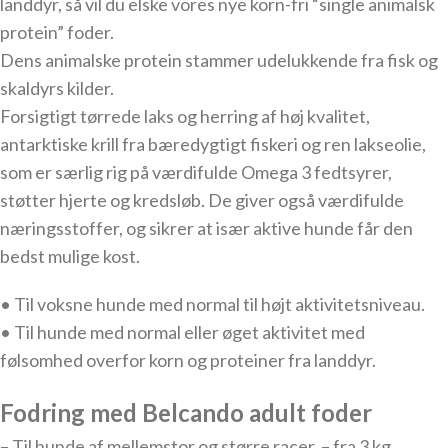
landdyr, så vil du elske vores nye korn-fri “single animalsk
protein” foder.
Dens animalske protein stammer udelukkende fra fisk og
skaldyrs kilder.
Forsigtigt tørrede laks og herring af høj kvalitet,
antarktiske krill fra bæredygtigt fiskeri og ren lakseolie,
som er særlig rig på værdifulde Omega 3 fedtsyrer,
støtter hjerte og kredsløb. De giver også værdifulde
næringsstoffer, og sikrer at især aktive hunde får den
bedst mulige kost.
• Til voksne hunde med normal til højt aktivitetsniveau.
• Til hunde med normal eller øget aktivitet med
følsomhed overfor korn og proteiner fra landdyr.
Fodring med Belcando adult foder
– Til hunde af mellemstor og større racer – fra 3 kg.