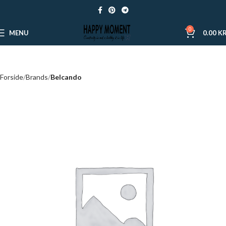
0
MENU
0.00
KR
Forside
Brands
Belcando