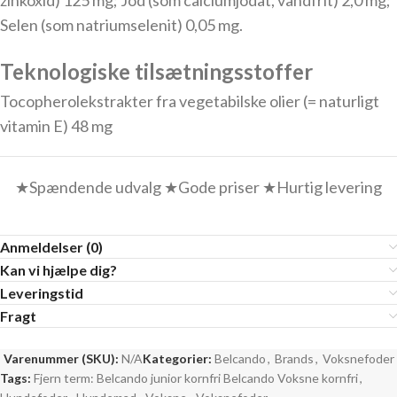
zinkoxid) 125 mg; Jod (som calciumjodat, vandfrit) 2,0 mg;
Selen (som natriumselenit) 0,05 mg.
Teknologiske tilsætningsstoffer
Tocopherolekstrakter fra vegetabilske olier (= naturligt
vitamin E) 48 mg
★Spændende udvalg ★Gode priser ★Hurtig levering
Anmeldelser (0)
Kan vi hjælpe dig?
Leveringstid
Fragt
Varenummer (SKU):
N/A
Kategorier:
Belcando
,
Brands
,
Voksnefoder
Tags:
Fjern term: Belcando junior kornfri Belcando Voksne kornfri
,