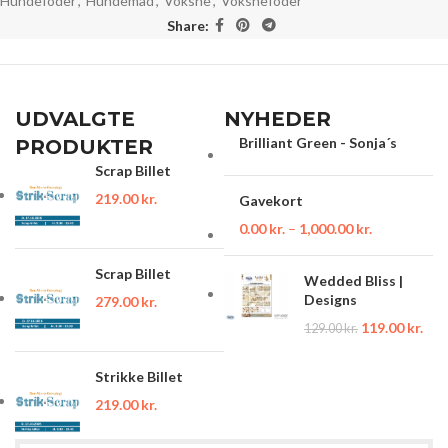
Hundefoder
,
Hundemad
,
Voksne
,
Voksnefoder
Share:
UDVALGTE
NYHEDER
Brilliant Green - Sonja´s
PRODUKTER
Scrap Billet
219.00
kr.
Gavekort
0.00
kr.
–
1,000.00
kr.
Scrap Billet
Wedded Bliss |
Designs
279.00
kr.
119.00
kr.
129.00
kr.
Strikke Billet
219.00
kr.