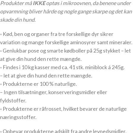
Produkter må
IKKE
optøs i mikroovnen, da benene under
opvarmning bliver hårde og nogle gange skarpe og det kan
skade din hund.
◦ Kød, ben og organer fra tre forskellige dyr sikrer
variation og mange forskellige aminosyrer samt mineraler.
◦ Genlukbar pose og smarte kødboller på 25g stykket – let
at give din hund den rette mængde.
◦ Findes i 10 kg kasser med ca. 41 stk. miniblock á 245g.
– let at give din hund den rette mængde.
◦ Produkterne er 100 % naturlige.
– Ingen tilsætninger, konserveringsmidler eller
fyldstoffer.
◦ Produkterne er råfrosset, hvilket bevarer de naturlige
næringsstoffer.
◦ Opbevar produkterne adskilt fra andre levnedsmidler.