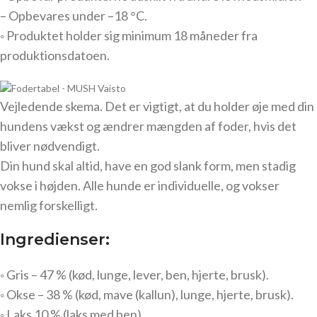
– Opbevares under –18 °C.
◦ Produktet holder sig minimum 18 måneder fra
produktionsdatoen.
Vejledende skema. Det er vigtigt, at du holder øje med din
hundens vækst og ændrer mængden af foder, hvis det
bliver nødvendigt.
Din hund skal altid, have en god slank form, men stadig
vokse i højden. A
lle hunde er individuelle, og vokser
nemlig forskelligt.
Ingredienser:
◦ Gris – 47 % (kød, lunge, lever, ben, hjerte, brusk).
◦ Okse – 38 % (kød, mave (kallun), lunge, hjerte, brusk).
◦ Laks 10 % (laks med ben).