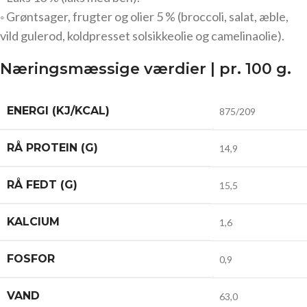
◦ Grøntsager, frugter og olier 5 % (broccoli, salat, æble,
vild gulerod, koldpresset solsikkeolie og camelinaolie).
Næringsmæssige værdier | pr. 100 g.
ENERGI (KJ/KCAL)
875/209
RÅ PROTEIN (G)
14,9
RÅ FEDT (G)
15,5
KALCIUM
1,6
FOSFOR
0,9
VAND
63,0