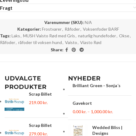
Fragt
Varenummer (SKU):
N/A
Kategorier:
Frostvarer
,
Råfoder
,
Voksenfoder BARF
Tags:
Laks
,
MUSH Vaisto Rød med Gris
,
naturlig hundefoder
,
Okse
,
Råfoder
,
råfoder til voksen hund
,
Vaisto
,
Viasto Rød
Share:
UDVALGTE
NYHEDER
Brilliant Green - Sonja´s
PRODUKTER
Scrap Billet
219.00
kr.
Gavekort
0.00
kr.
–
1,000.00
kr.
Scrap Billet
Wedded Bliss |
Designs
279.00
kr.