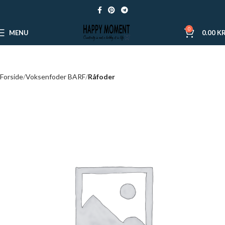
0
MENU
0.00
KR
Forside
Voksenfoder BARF
Råfoder