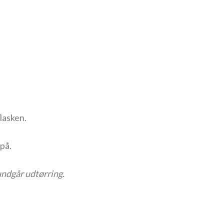
lasken.
på.
undgår udtørring.