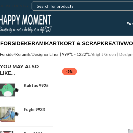
NGLISH
COUNTRY
For
FORSIDE
KERAMIK
ART
KORT & SCRAP
KREATIV
WO
Forside
Keramik
Designer Liner | 999℃ - 1222℃
Bright Green | Design
YOU MAY ALSO
-9%
LIKE…
Kaktus 9925
Fugle 9933