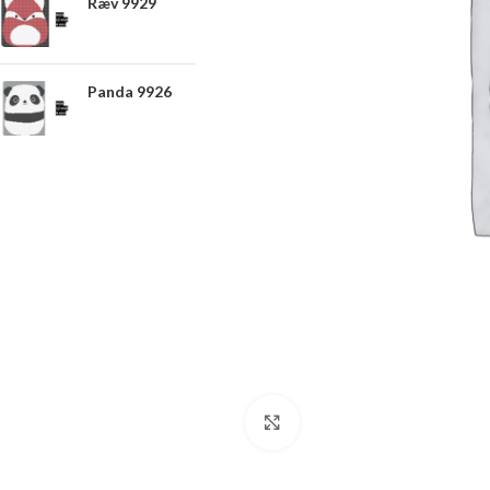
Ræv 9929
Panda 9926
Click to enlarge