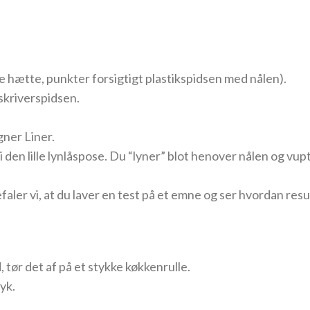
e hætte, punkter forsigtigt plastikspidsen med nålen).
skriverspidsen.
gner Liner.
en lille lynlåspose. Du “lyner” blot henover nålen og vupti
aler vi, at du laver en test på et emne og ser hvordan resul
d, tør det af på et stykke køkkenrulle.
ryk.