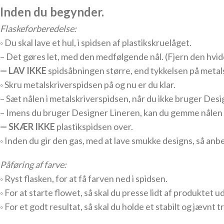
Inden du begynder.
Flaskeforberedelse:
◦ Du skal lave et hul, i spidsen af plastikskruelåget.
– Det gøres let, med den medfølgende nål. (Fjern den hvid
— LAV IKKE
spidsåbningen større, end tykkelsen på metal
◦ Skru metalskriverspidsen på og nu er du klar.
– Sæt nålen i metalskriverspidsen, når du ikke bruger Desi
– Imens du bruger Designer Lineren, kan du gemme nålen i d
— SKÆR IKKE
plastikspidsen over.
◦ Inden du gir den gas, med at lave smukke designs, så anbef
Påføring af farve:
◦ Ryst flasken, for at få farven ned i spidsen.
◦ For at starte flowet, så skal du presse lidt af produktet u
◦ For et godt resultat, så skal du holde et stabilt og jævnt t