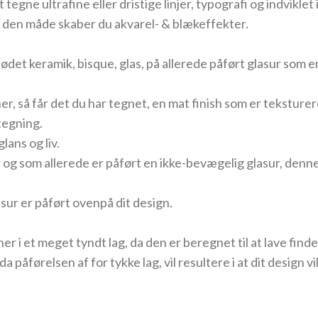
 tegne ultrafine eller dristige linjer, typografi og indviklet 
å den måde skaber du akvarel- & blækeffekter.
det keramik, bisque, glas, på allerede påført glasur som e
er, så får det du har tegnet, en mat finish som er teksture
tegning.
lans og liv.
 og som allerede er påført en ikke-bevægelig glasur, denne 
sur er påført ovenpå dit design.
 i et meget tyndt lag, da den er beregnet til at lave finde 
da påførelsen af for tykke lag, vil resultere i at dit design vi