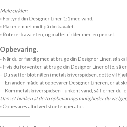
Male cirkler:
◦ Fortynd din Designer Liner 1:1 med vand.
◦ Placer emnet midt på ​​din kavalet.
◦ Roterer kavaleten, og mal let cirkler med en pensel.
Opbevaring.
◦ Når du er færdig med at bruge din Designer Liner, så skal 
◦ Hvis du forventer, at bruge din Designer Liner ofte, så e
– Du sætter blot nålen i metalskriverspidsen, dette vil hjæl
— En anden måde at opbevarer Designer Lineren, er at skru
— Kom
metalskriverspidsen i lunkent vand, så fjerner du le
Uanset hvilken af de to opbevarings muligheder du vælger,
◦ Opbevares altid ved stuetemperatur.
_______________