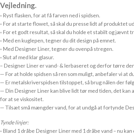
Vejledning.
◦ Ryst flasken, for at få farven ned i spidsen.
◦ For at starte flowet, så skal du presse lidt af produktet u
◦ For et godt resultat, så skal du holde et stabilt og jævnt t
◦ Med en kuglepen, tegner du dit design på emnet.
◦ Med Designer Liner, tegner du
ovenpå stregen.
◦ Slut af med klar glasur.
– Designer Liner er vand- & lerbaseret og derfor tørre den 
— For at holde spidsen så ren som muligt, anbefaler vi at 
— Er metalskriverspidsen tilstoppet, så brug nålen der følge
— Din Designer Liner kan blive lidt tør med tiden, det ka
for at se viskositet.
— Tilsæt små mængder vand, for at undgå at fortynde Des
Tynde linjer:
◦ Bland 1 dråbe Designer Liner med 1 dråbe vand – nu kan du