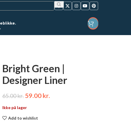
jeblikke.
.
LOGIN / REGISTER
Bright Green |
Designer Liner
59.00
kr.
65.00
kr.
Ikke på lager
Add to wishlist