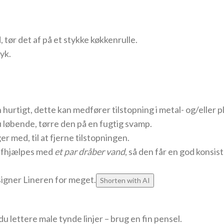
d, tør det af på et stykke køkkenrulle.
ryk.
hurtigt, dette kan medfører tilstopning i metal- og/eller p
du løbende, tørre den på en fugtig svamp.
r med, til at fjerne tilstopningen.
n afhjælpes med
et par dråber vand
, så den får en god konsis
igner Lineren for meget.
Shorten with AI
 lettere male tynde linjer – brug en fin pensel.