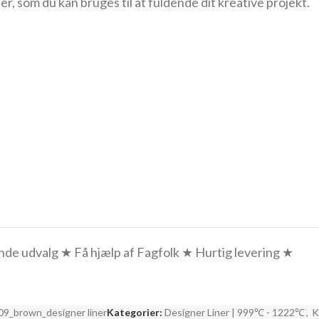
, som du kan bruges til at fuldende dit kreative projekt.
e udvalg ★ Få hjælp af Fagfolk ★ Hurtig levering ★
9_brown_designer liner
Kategorier:
Designer Liner | 999℃ - 1222℃
,
K