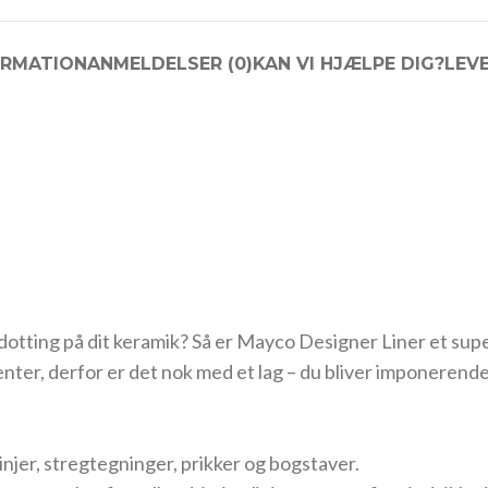
ORMATION
ANMELDELSER (0)
KAN VI HJÆLPE DIG?
LEV
 dotting på dit keramik? Så er Mayco Designer Liner et supe
enter, derfor er det nok med et lag – du bliver imponerende 
 linjer, stregtegninger, prikker og bogstaver.