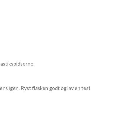
lastikspidserne.
tens igen. Ryst flasken godt og lav en test