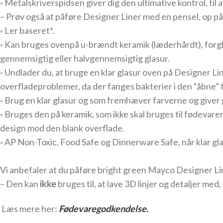
◦ Metalskriverspidsen giver dig den ultimative kontrol, til at
– Prøv også at påføre Designer Liner med en pensel, op p
◦ Ler baseret*.
◦ Kan bruges ovenpå u-brændt keramik (læderhårdt), forglø
gennemsigtig eller halvgennemsigtig glasur.
◦ Undlader du, at bruge en klar glasur oven på Designer Lin
overfladeproblemer, da der fanges bakterier i den “åbne” 
◦ Brug en klar glasur og som fremhæver farverne og giver g
◦ Bruges den på keramik, som ikke skal bruges til fødevarer
design mod den blank overflade.
◦ AP Non-Toxic, Food Safe og Dinnerware Safe, når klar gla
Vi anbefaler at du påføre bright green Mayco Designer Liner
– Den kan
ikke
bruges til, at lave 3D linjer og detaljer med, 
Læs mere her:
Fødevaregodkendelse.