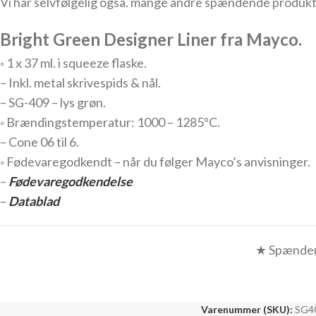
Vi har selvfølgelig også. mange andre spændende produkter
Bright Green Designer Liner fra Mayco.
◦ 1 x 37 ml. i squeeze flaske.
– Inkl. metal skrivespids & nål.
– SG-409 – lys grøn.
◦ Brændingstemperatur: 1000 – 1285ºC.
– Cone 06 til 6.
◦ Fødevaregodkendt – når du følger Mayco’s anvisninger.
–
Fødevaregodkendelse
–
Datablad
★ Spændend
Varenummer (SKU):
SG40