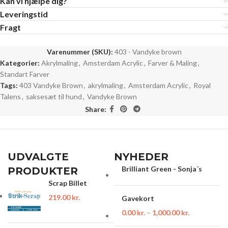
Kan vi hjælpe dig?
Leveringstid
Fragt
Varenummer (SKU):
403 - Vandyke brown
Kategorier:
Akrylmaling
,
Amsterdam Acrylic
,
Farver & Maling
,
Standart Farver
Tags:
403 Vandyke Brown
,
akrylmaling
,
Amsterdam Acrylic
,
Royal
Talens
,
saksesæt til hund
,
Vandyke Brown
Share:
UDVALGTE
NYHEDER
Brilliant Green - Sonja´s
PRODUKTER
Scrap Billet
219.00
kr.
Gavekort
0.00
kr.
–
1,000.00
kr.