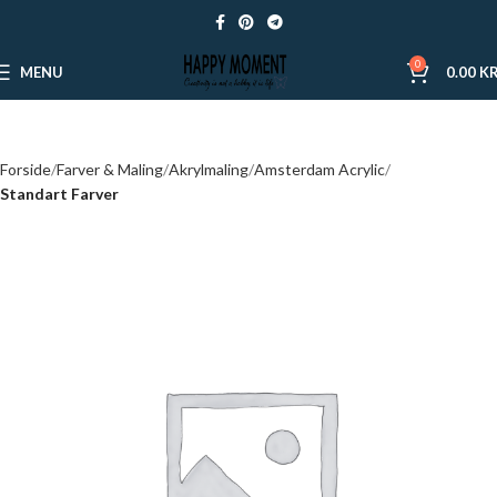
0
MENU
0.00
KR
Forside
Farver & Maling
Akrylmaling
Amsterdam Acrylic
Standart Farver