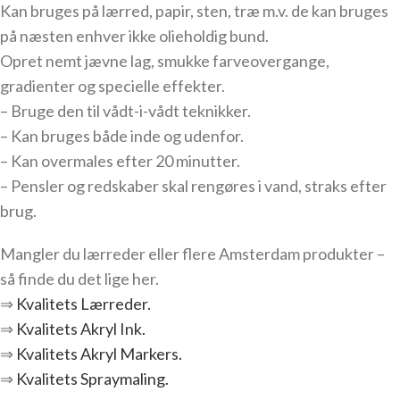
Kan bruges på lærred, papir, sten, træ m.v. de kan bruges
på næsten enhver ikke olieholdig bund.
Opret nemt jævne lag, smukke farveovergange,
gradienter og specielle effekter.
– Bruge den til vådt-i-vådt teknikker.
– Kan bruges både inde og udenfor.
– Kan overmales efter 20 minutter.
– Pensler og redskaber skal rengøres i vand, straks efter
brug.
Mangler du lærreder eller flere Amsterdam produkter –
så finde du det lige her.
⇒
Kvalitets Lærreder.
⇒
Kvalitets Akryl Ink.
⇒
Kvalitets Akryl Markers.
⇒
Kvalitets Spraymaling.