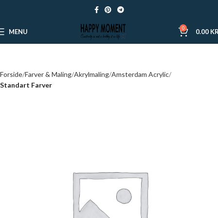
0
MENU
0.00
KR
Forside
Farver & Maling
Akrylmaling
Amsterdam Acrylic
Standart Farver