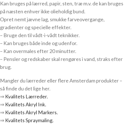
Kan bruges på lærred, papir, sten, træ m.v. de kan bruges
på næsten enhver ikke olieholdig bund.
Opret nemt jævne lag, smukke farveovergange,
gradienter og specielle effekter.
– Bruge den til vådt-i-vådt teknikker.
– Kan bruges både inde og udenfor.
– Kan overmales efter 20 minutter.
– Pensler og redskaber skal rengøres i vand, straks efter
brug.
Mangler du lærreder eller flere Amsterdam produkter –
så finde du det lige her.
⇒
Kvalitets Lærreder.
⇒
Kvalitets Akryl Ink.
⇒
Kvalitets Akryl Markers.
⇒
Kvalitets Spraymaling.