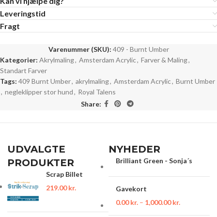
Kan vi hjælpe dig?
Leveringstid
Fragt
Varenummer (SKU):
409 - Burnt Umber
Kategorier:
Akrylmaling
,
Amsterdam Acrylic
,
Farver & Maling
,
Standart Farver
Tags:
409 Burnt Umber
,
akrylmaling
,
Amsterdam Acrylic
,
Burnt Umber
,
negleklipper stor hund
,
Royal Talens
Share:
UDVALGTE
NYHEDER
Brilliant Green - Sonja´s
PRODUKTER
Scrap Billet
219.00
kr.
Gavekort
0.00
kr.
–
1,000.00
kr.