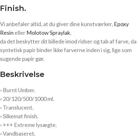
Finish.
Vi anbefaler altid, at du giver dine kunstværker,
Epoxy
Resin
eller
Molotow Spraylak
,
da det beskytter dit billede imod ridser og tab af farve, da
syntetisk papir binder ikke farverne inden i sig, lige som
sugende papir gør.
Beskrivelse
◦ Burnt Umber.
◦ 20/120/500/1000 ml.
◦ Translucent.
◦ Silkemat finish.
◦ +++ Extreme lysægte.
◦ Vandbaseret.