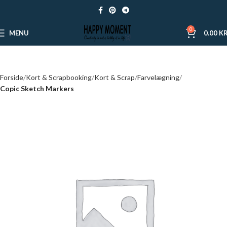
0
MENU
0.00
KR
Forside
Kort & Scrapbooking
Kort & Scrap
Farvelægning
Copic Sketch Markers