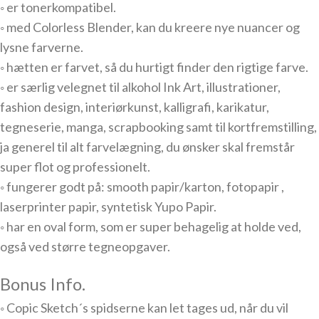
◦ er tonerkompatibel.
◦ med Colorless Blender, kan du kreere nye nuancer og
lysne farverne.
◦ hætten er farvet, så du hurtigt finder den rigtige farve.
◦ er særlig velegnet til alkohol Ink Art, illustrationer,
fashion design, interiørkunst, kalligrafi, karikatur,
tegneserie, manga, scrapbooking samt til kortfremstilling,
ja generel til alt farvelægning, du ønsker skal fremstår
super flot og professionelt.
◦ fungerer godt på: smooth papir/karton, fotopapir ,
laserprinter papir, syntetisk Yupo Papir.
◦ har en oval form, som er super behagelig at holde ved,
også ved større tegneopgaver.
Bonus Info.
◦ Copic Sketch´s spidserne kan let tages ud, når du vil