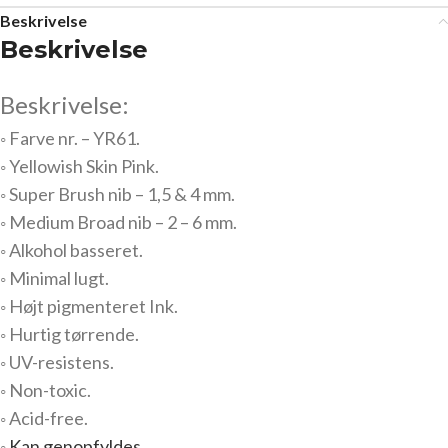
Beskrivelse
Beskrivelse
Beskrivelse:
◦ Farve nr. – YR61.
◦ Yellowish Skin Pink.
◦ Super Brush nib – 1,5 & 4 mm.
◦ Medium Broad nib – 2 – 6 mm.
◦ Alkohol basseret.
◦ Minimal lugt.
◦ Højt pigmenteret Ink.
◦ Hurtig tørrende.
◦ UV-resistens.
◦ Non-toxic.
◦ Acid-free.
◦
Kan genopfyldes.