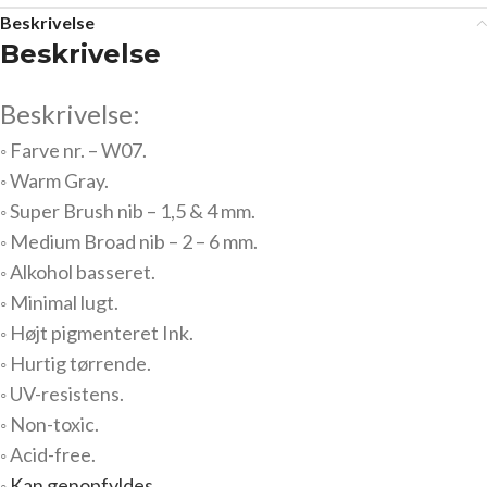
Beskrivelse
Beskrivelse
Beskrivelse:
◦ Farve nr. – W07.
◦ Warm Gray.
◦ Super Brush nib – 1,5 & 4 mm.
◦ Medium Broad nib – 2 – 6 mm.
◦ Alkohol basseret.
◦ Minimal lugt.
◦ Højt pigmenteret Ink.
◦ Hurtig tørrende.
◦ UV-resistens.
◦ Non-toxic.
◦ Acid-free.
◦
Kan genopfyldes.