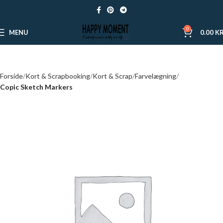
0
MENU
0.00
KR
Forside
Kort & Scrapbooking
Kort & Scrap
Farvelægning
Copic Sketch Markers