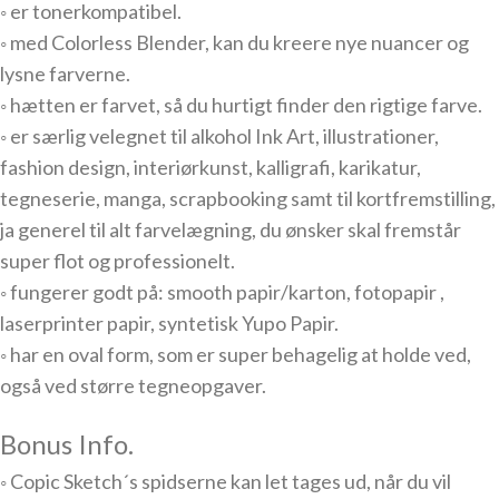
◦ er tonerkompatibel.
◦ med Colorless Blender, kan du kreere nye nuancer og
lysne farverne.
◦ hætten er farvet, så du hurtigt finder den rigtige farve.
◦ er særlig velegnet til alkohol Ink Art, illustrationer,
fashion design, interiørkunst, kalligrafi, karikatur,
tegneserie, manga, scrapbooking samt til kortfremstilling,
ja generel til alt farvelægning, du ønsker skal fremstår
super flot og professionelt.
◦ fungerer godt på: smooth papir/karton, fotopapir ,
laserprinter papir, syntetisk Yupo Papir.
◦ har en oval form, som er super behagelig at holde ved,
også ved større tegneopgaver.
Bonus Info.
◦ Copic Sketch´s spidserne kan let tages ud, når du vil