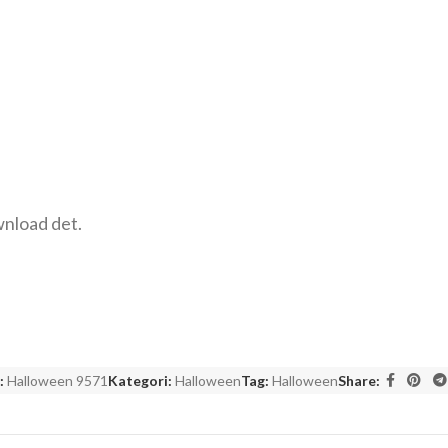
wnload det.
:
Halloween 9571
Kategori:
Halloween
Tag:
Halloween
Share: