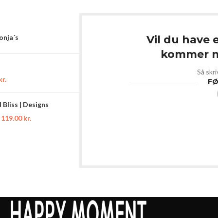
Sonja´s
Vil du have 
kommer ny
Så skri
kr.
FØ
Bliss | Designs
119.00
kr.