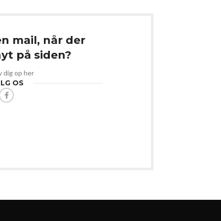
en mail, når der
t på siden?
v dig op her
LG OS