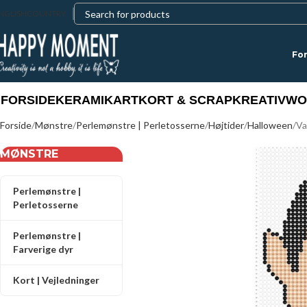
NGLISH
COUNTRY
For
FORSIDE
KERAMIK
ART
KORT & SCRAP
KREATIV
WO
Forside
Mønstre
Perlemønstre | Perletosserne
Højtider
Halloween
Va
MØNSTRE
Perlemønstre |
Perletosserne
Perlemønstre |
Farverige dyr
Kort | Vejledninger