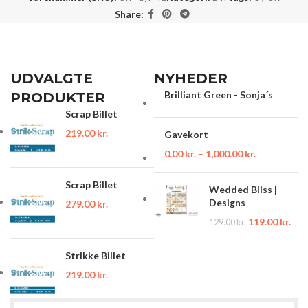
Share:
UDVALGTE
NYHEDER
Brilliant Green - Sonja´s
PRODUKTER
Scrap Billet
219.00
kr.
Gavekort
0.00
kr.
–
1,000.00
kr.
Scrap Billet
Wedded Bliss |
Designs
279.00
kr.
119.00
kr.
129.00
kr.
Strikke Billet
219.00
kr.