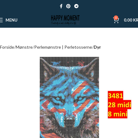
0
MENU
0.00
KR
Forside
Mønstre
Perlemønstre | Perletosserne
Dyr