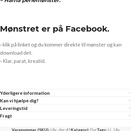
– Hama perlemønster.
Mønstret er på Facebook.
◦ klik på linket og du kommer direkte til mønster og kan
download det.
◦ Klar, parat, kreatid.
Yderligere information
Kan vi hjælpe dig?
Leveringstid
Fragt
Varenummer (SKU):
Ulv -dyr-41
Kategori:
Dyr
Tags:
U
,
Ulv