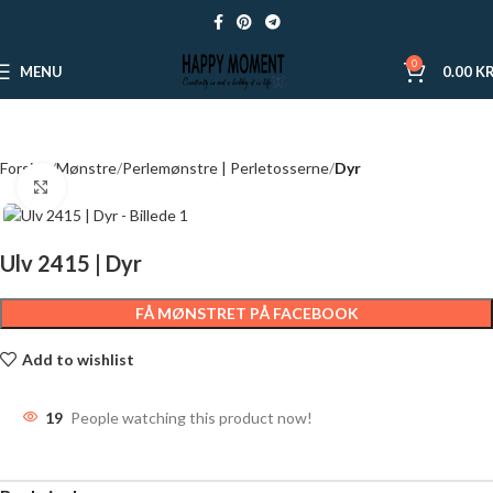
0
MENU
0.00
KR
Forside
Mønstre
Perlemønstre | Perletosserne
Dyr
Click to enlarge
Ulv 2415 | Dyr
FÅ MØNSTRET PÅ FACEBOOK
Add to wishlist
19
People watching this product now!