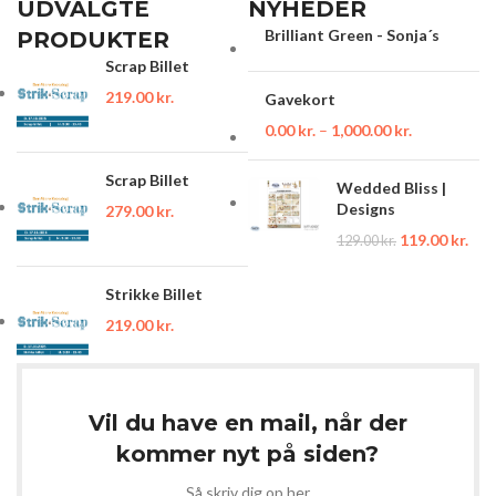
UDVALGTE
NYHEDER
Brilliant Green - Sonja´s
PRODUKTER
Scrap Billet
219.00
kr.
Gavekort
0.00
kr.
–
1,000.00
kr.
Scrap Billet
Wedded Bliss |
Designs
279.00
kr.
119.00
kr.
129.00
kr.
Strikke Billet
219.00
kr.
Vil du have en mail, når der
kommer nyt på siden?
Så skriv dig op her