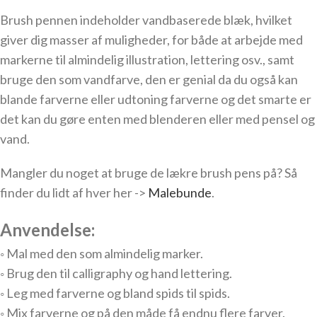
Brush pennen indeholder vandbaserede blæk, hvilket
giver dig masser af muligheder, for både at arbejde med
markerne til almindelig illustration, lettering osv., samt
bruge den som vandfarve, den er genial da du også kan
blande farverne eller udtoning farverne og det smarte er
det kan du gøre enten med blenderen eller med pensel og
vand.
Mangler du noget at bruge de lækre brush pens på? Så
finder du lidt af hver her ->
Malebunde
.
Anvendelse:
◦ Mal med den som almindelig marker.
◦ Brug den til calligraphy og hand lettering.
◦ Leg med farverne og bland spids til spids.
◦ Mix farverne og på den måde få endnu flere farver.