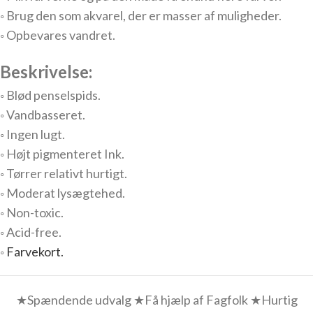
◦ Brug den som akvarel, der er masser af muligheder.
◦ Opbevares vandret.
Beskrivelse:
◦ Blød penselspids.
◦ Vandbasseret.
◦ Ingen lugt.
◦ Højt pigmenteret Ink.
◦ Tørrer relativt hurtigt.
◦ Moderat lysægtehed.
◦ Non-toxic.
◦ Acid-free.
◦
Farvekort.
★Spændende udvalg ★Få hjælp af Fagfolk ★Hurtig