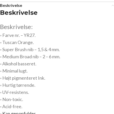
Beskrivelse
Beskrivelse
Beskrivelse:
◦ Farve nr. – YR27.
◦ Tuscan Orange.
◦ Super Brush nib – 1,5 & 4 mm.
◦ Medium Broad nib – 2 – 6 mm.
◦ Alkohol basseret.
◦ Minimal lugt.
◦ Højt pigmenteret Ink.
◦ Hurtig tørrende.
◦ UV-resistens.
◦ Non-toxic.
◦ Acid-free.
◦
Kan genopfyldes.