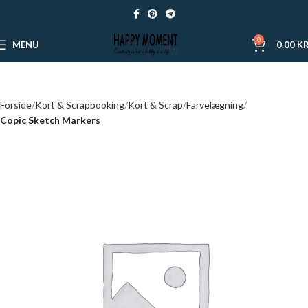
0
MENU
0.00
KR
Forside
Kort & Scrapbooking
Kort & Scrap
Farvelægning
Copic Sketch Markers