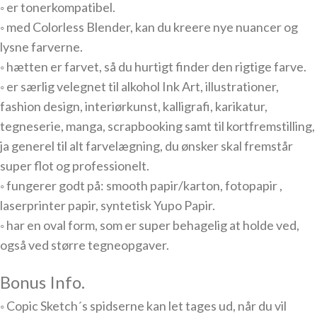
◦ er tonerkompatibel.
◦ med Colorless Blender, kan du kreere nye nuancer og
lysne farverne.
◦ hætten er farvet, så du hurtigt finder den rigtige farve.
◦ er særlig velegnet til alkohol Ink Art, illustrationer,
fashion design, interiørkunst, kalligrafi, karikatur,
tegneserie, manga, scrapbooking samt til kortfremstilling,
ja generel til alt farvelægning, du ønsker skal fremstår
super flot og professionelt.
◦ fungerer godt på: smooth papir/karton, fotopapir ,
laserprinter papir, syntetisk Yupo Papir.
◦ har en oval form, som er super behagelig at holde ved,
også ved større tegneopgaver.
Bonus Info.
◦ Copic Sketch´s spidserne kan let tages ud, når du vil