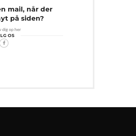
en mail, når der
t på siden?
v dig op her
LG OS