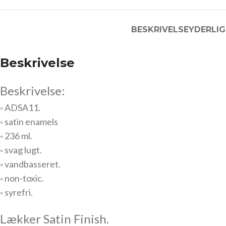
BESKRIVELSE
YDERLIG
Beskrivelse
Beskrivelse:
◦ ADSA11.
◦ satin enamels
◦ 236 ml.
◦ svag lugt.
◦ vandbasseret.
◦ non-toxic.
◦ syrefri.
Lækker Satin Finish.