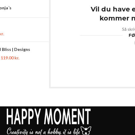
Sonja´s
Vil du have 
kommer ny
Så skri
kr.
FØ
Bliss | Designs
119.00
kr.