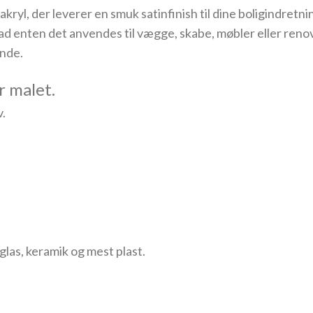
ryl, der leverer en smuk satinfinish til dine boligindretni
hvad enten det anvendes til vægge, skabe, møbler eller ren
ende.
r malet.
v.
glas, keramik og mest plast.