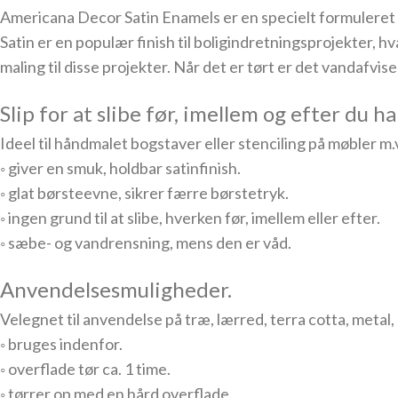
Americana Decor Satin Enamels er en specielt formuleret ak
Satin er en populær finish til boligindretningsprojekter, 
maling til disse projekter. Når det er tørt er det vandafvis
Slip for at slibe før, imellem og efter du ha
Ideel til håndmalet bogstaver eller stenciling på møbler m.
◦ giver en smuk, holdbar satinfinish.
◦ glat børsteevne, sikrer færre børstetryk.
◦ ingen grund til at slibe, hverken før, imellem eller efter.
◦ sæbe- og vandrensning, mens den er våd.
Anvendelsesmuligheder.
Velegnet til anvendelse på træ, lærred, terra cotta, metal, 
◦ bruges indenfor.
◦ overflade tør ca. 1 time.
◦ tørrer op med en hård overflade.