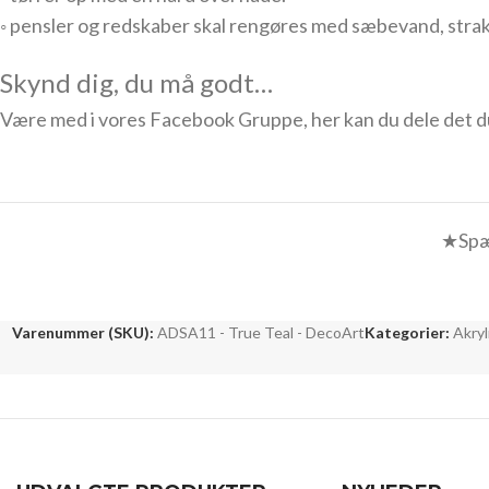
◦ pensler og redskaber skal rengøres med sæbevand, strak
Skynd dig, du må godt…
Være med i vores Facebook Gruppe, her kan du dele det du k
★Spæ
Varenummer (SKU):
ADSA11 - True Teal - DecoArt
Kategorier:
Akryl