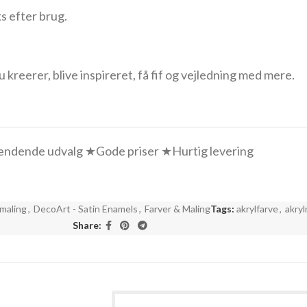
s efter brug.
reerer, blive inspireret, få fif og vejledning med mere.
ndende udvalg ★Gode priser ★Hurtig levering
maling
,
DecoArt - Satin Enamels
,
Farver & Maling
Tags:
akrylfarve
,
akryl
Share: