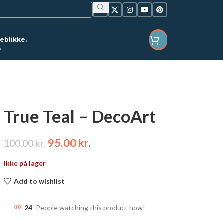
jeblikke.
.
LOGIN / REGISTER
True Teal – DecoArt
95.00
kr.
100.00
kr.
Ikke på lager
Add to wishlist
24
People watching this product now!