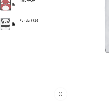
Ræv 9929
Panda 9926
Click to enlarge