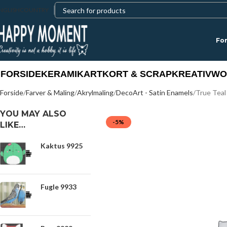
NGLISH
COUNTRY
For
FORSIDE
KERAMIK
ART
KORT & SCRAP
KREATIV
WO
Forside
Farver & Maling
Akrylmaling
DecoArt - Satin Enamels
True Teal
YOU MAY ALSO
-5%
LIKE…
Kaktus 9925
Fugle 9933