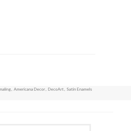
maling
,
Americana Decor
,
DecoArt
,
Satin Enamels