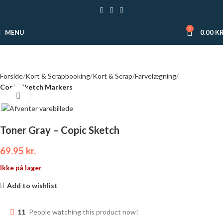
0
MENU
0.00
KR
Forside
Kort & Scrapbooking
Kort & Scrap
Farvelægning
Copic Sketch Markers
Click to enlarge
Toner Gray – Copic Sketch
69.95
kr.
Ikke på lager
Add to wishlist
11
People watching this product now!