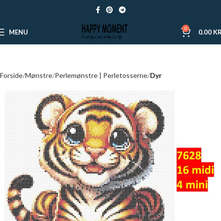
0
MENU
0.00
KR
Forside
Mønstre
Perlemønstre | Perletosserne
Dyr