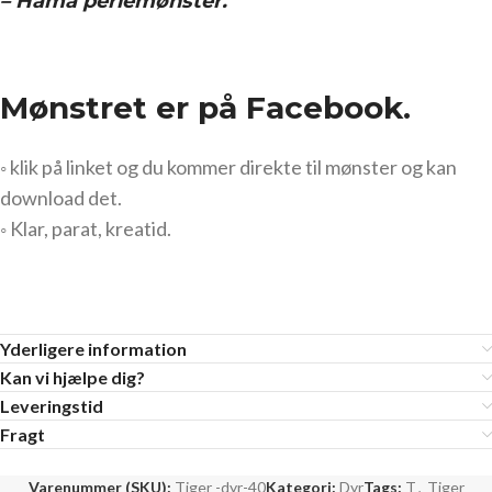
– Hama perlemønster.
Mønstret er på Facebook.
◦ klik på linket og du kommer direkte til mønster og kan
download det.
◦ Klar, parat, kreatid.
Yderligere information
Kan vi hjælpe dig?
Leveringstid
Fragt
Varenummer (SKU):
Tiger -dyr-40
Kategori:
Dyr
Tags:
T
,
Tiger