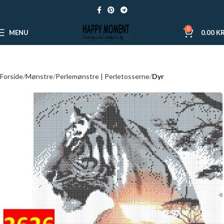
0
MENU
0.00
KR
Forside
Mønstre
Perlemønstre | Perletosserne
Dyr