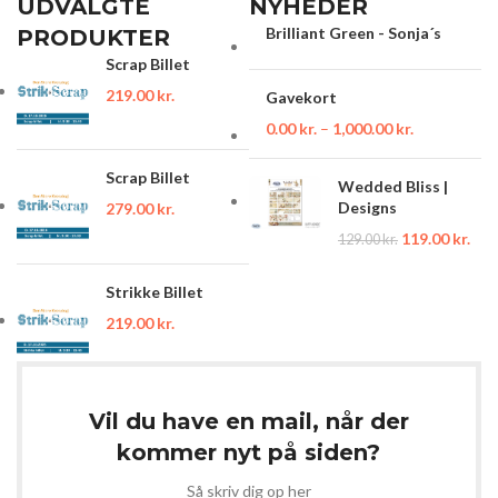
UDVALGTE
NYHEDER
Brilliant Green - Sonja´s
PRODUKTER
Scrap Billet
219.00
kr.
Gavekort
0.00
kr.
–
1,000.00
kr.
Scrap Billet
Wedded Bliss |
Designs
279.00
kr.
119.00
kr.
129.00
kr.
Strikke Billet
219.00
kr.
Vil du have en mail, når der
kommer nyt på siden?
Så skriv dig op her