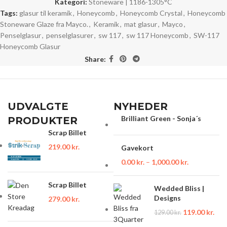
Kategori:
Stoneware | 1186-1305°C
Tags:
glasur til keramik
,
Honeycomb
,
Honeycomb Crystal
,
Honeycomb
Stoneware Glaze fra Mayco.
,
Keramik
,
mat glasur
,
Mayco
,
Penselglasur
,
penselglasurer
,
sw 117
,
sw 117 Honeycomb
,
SW-117
Honeycomb Glasur
Share:
UDVALGTE
NYHEDER
Brilliant Green - Sonja´s
PRODUKTER
Scrap Billet
219.00
kr.
Gavekort
0.00
kr.
–
1,000.00
kr.
Scrap Billet
Wedded Bliss |
Designs
279.00
kr.
119.00
kr.
129.00
kr.