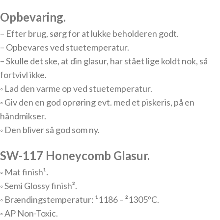
Opbevaring.
– Efter brug, sørg for at lukke beholderen godt.
– Opbevares ved stuetemperatur.
– Skulle det ske, at din glasur, har stået lige koldt nok, så
fortvivl ikke.
◦ Lad den varme op ved stuetemperatur.
◦ Giv den en god oprøring evt. med et piskeris, på en
håndmikser.
◦ Den bliver så god som ny.
SW-117 Honeycomb Glasur.
◦ Mat finish
¹.
◦ Semi Glossy finish
²
.
◦ Brændingstemperatur:
¹
1186 –
²
1305ºC.
◦ AP Non-Toxic.