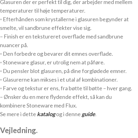
Glasuren der er perfekt til dig, der arbejder med mellem
temperaturer til høje temperaturer.
◦
Efterhånden som krystallerne i glasuren begynder at
smelte, vil sandbrune effekter vise sig.
– Finish er en tekstureret overflade med sandbrune
nuancer på.
◦
Den forbedre og bevarer dit emnes overflade.
◦
Stoneware glasur, er utrolig nem at påføre.
◦
Du pensler blot glasuren, på dine forglødede emner.
◦
Glasurerne kan mikses i et utal af kombinationer.
◦
Farve og tekstur er ens, fra bøtte til bøtte – hver gang.
– Ønsker du en mere flydende effekt, så kan du
kombinere Stoneware med Flux.
Se mere i dette
katalog
og i denne
guide
.
Vejledning.