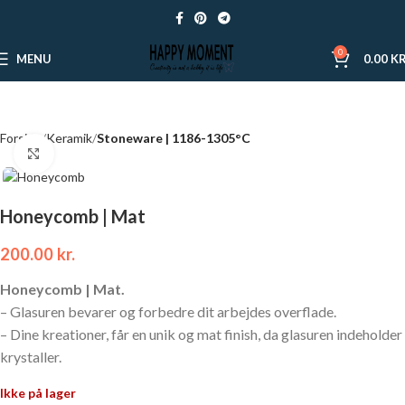
0
MENU
0.00
KR
Forside
Keramik
Stoneware | 1186-1305°C
Click to enlarge
Honeycomb | Mat
200.00
kr.
Honeycomb | Mat.
– Glasuren bevarer og forbedre dit arbejdes overflade.
– Dine kreationer, får en unik og mat finish, da glasuren indeholder
krystaller.
Ikke på lager