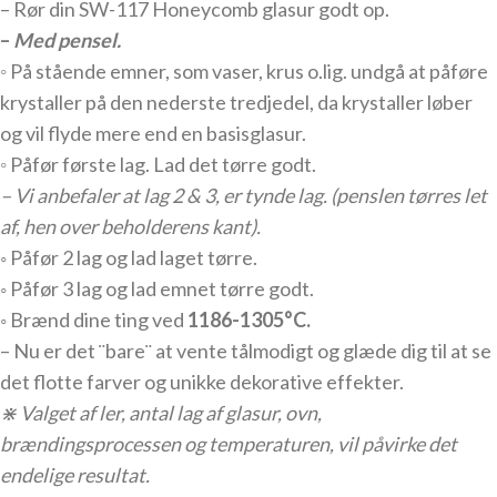
– Rør din SW-117 Honeycomb glasur godt op.
–
Med pensel.
◦
På stående emner, som vaser, krus o.lig. undgå at påføre
krystaller på den nederste tredjedel, da krystaller løber
og vil flyde mere end en basisglasur.
◦
Påfør første lag. Lad det tørre godt.
– Vi anbefaler at lag 2 & 3, er tynde lag. (penslen tørres let
af, hen over beholderens kant).
◦ Påfør 2 lag og lad laget tørre.
◦ Påfør 3 lag og lad emnet tørre godt.
◦ Brænd dine ting ved
1186
-1305°C.
– Nu er det ¨bare¨ at vente tålmodigt og glæde dig til at se
det flotte farver og unikke dekorative effekter.
⋇ Valget af ler, antal lag af glasur, ovn,
brændingsprocessen og temperaturen, vil påvirke det
endelige resultat.