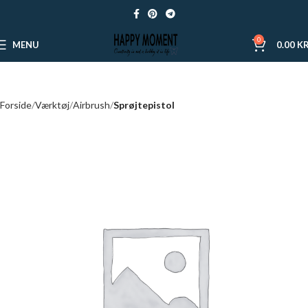
0
MENU
0.00
KR
Forside
Værktøj
Airbrush
Sprøjtepistol