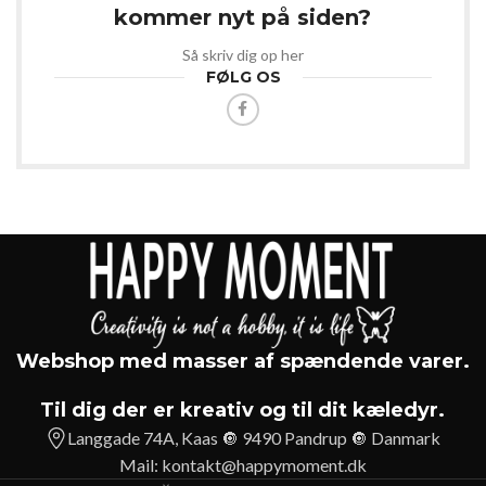
kommer nyt på siden?
Så skriv dig op her
FØLG OS
Webshop med masser af spændende varer.
Til dig der er kreativ og til dit kæledyr.
Langgade 74A, Kaas 🔘 9490 Pandrup 🔘 Danmark
Mail:
kontakt@happymoment.dk