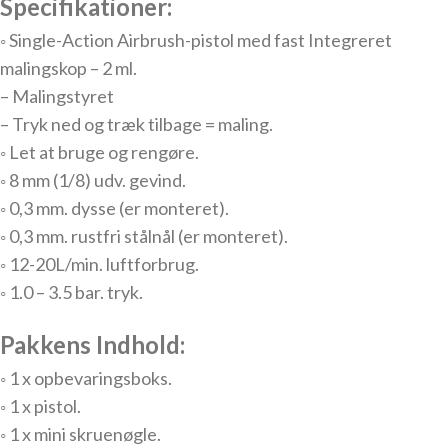
Specifikationer:
◦ Single-Action Airbrush-pistol med fast Integreret
malingskop – 2 ml.
– Malingstyret
– Tryk ned og træk tilbage = maling.
◦ Let at bruge og rengøre.
◦ 8 mm (1/8) udv. gevind.
◦ 0,3 mm. dysse (er monteret).
◦ 0,3 mm. rustfri stålnål (er monteret).
◦ 12-20L/min. luftforbrug.
◦ 1.0 – 3.5 bar. tryk.
Pakkens Indhold:
◦
1 x opbevaringsboks.
◦
1 x pistol.
◦ 1 x mini skruenøgle.