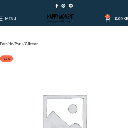
0
MENU
0.00
KR
Forside
Pynt
Glitter
-17%