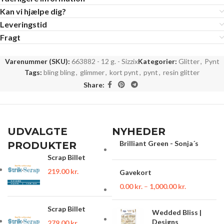
Kan vi hjælpe dig?
Leveringstid
Fragt
Varenummer (SKU):
663882 - 12 g. - Sizzix
Kategorier:
Glitter
,
Pynt
Tags:
bling bling
,
glimmer
,
kort pynt
,
pynt
,
resin glitter
Share:
UDVALGTE
NYHEDER
Brilliant Green - Sonja´s
PRODUKTER
Scrap Billet
219.00
kr.
Gavekort
0.00
kr.
–
1,000.00
kr.
Scrap Billet
Wedded Bliss |
Designs
279.00
kr.