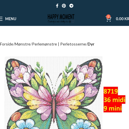
0
MENU
0.00
KR
Forside
Mønstre
Perlemønstre | Perletosserne
Dyr