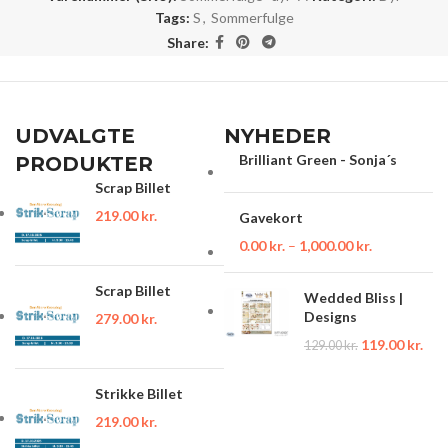
Tags:
S
,
Sommerfulge
Share:
UDVALGTE
NYHEDER
Brilliant Green - Sonja´s
PRODUKTER
Scrap Billet
219.00
kr.
Gavekort
0.00
kr.
–
1,000.00
kr.
Scrap Billet
Wedded Bliss |
Designs
279.00
kr.
119.00
kr.
129.00
kr.
Strikke Billet
219.00
kr.