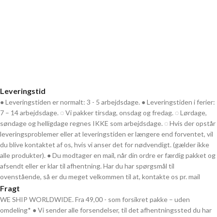
Når du trykker "Indsend" accepterer du
samtidig vores (link til vilkår)
Leveringstid
● Leveringstiden er normalt: 3 - 5 arbejdsdage. ● Leveringstiden i ferier:
7 – 14 arbejdsdage. ◌ Vi pakker tirsdag, onsdag og fredag. ◌ Lørdage,
søndage og helligdage regnes IKKE som arbejdsdage. ◌ Hvis der opstår
leveringsproblemer eller at leveringstiden er længere end forventet, vil
du blive kontaktet af os, hvis vi anser det for nødvendigt. (gælder ikke
alle produkter). ● Du modtager en mail, når din ordre er færdig pakket og
afsendt eller er klar til afhentning. Har du har spørgsmål til
ovenstående, så er du meget velkommen til at, kontakte os pr. mail
Fragt
WE SHIP WORLDWIDE. Fra 49,00 - som forsikret pakke – uden
omdeling* ● Vi sender alle forsendelser, til det afhentningssted du har