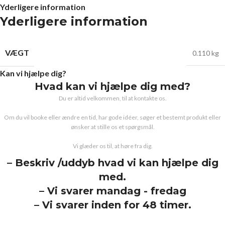
Yderligere information
Yderligere information
VÆGT
0.110 kg
Kan vi hjælpe dig?
Hvad kan vi hjælpe dig med?
Du er altid velkommen, til at kontakte os.
Om du vil booke eller ændre en tid, har gode idéer, søger et bestemt produkt eller
ønsker at stille os et spørgsmål.
Vi glæder os til, at høre fra dig.
– Beskriv /uddyb hvad vi kan hjælpe dig
med.
– Vi svarer mandag - fredag
– Vi svarer inden for 48 timer.