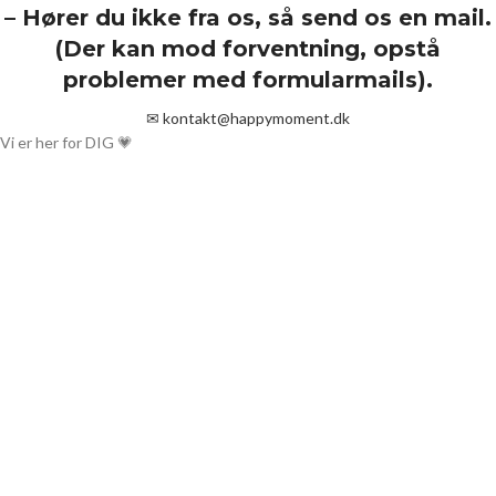
– Hører du ikke fra os, så send os en mail.
(Der kan mod forventning, opstå
problemer med formularmails).
✉
kontakt@happymoment.dk
Vi er her for DIG 💗
Hvad kan vi hjælpe dig med?
Skriv til os
Book en tid
Bliv ringet op