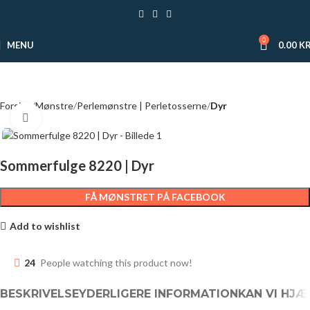
0
MENU
0.00
KR
Forside
Mønstre
Perlemønstre | Perletosserne
Dyr
Click to enlarge
Sommerfulge 8220 | Dyr
FÅ MØNSTRET PÅ FACEBOOK
Add to wishlist
24
People watching this product now!
BESKRIVELSE
YDERLIGERE INFORMATION
KAN VI HJÆ