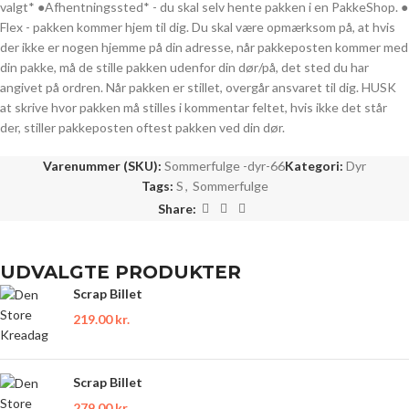
valgt* ●Afhentningssted* - du skal selv hente pakken i en PakkeShop. ●
Flex - pakken kommer hjem til dig. Du skal være opmærksom på, at hvis
der ikke er nogen hjemme på din adresse, når pakkeposten kommer med
din pakke, må de stille pakken udenfor din dør/på, det sted du har
angivet på ordren. Når pakken er stillet, overgår ansvaret til dig. HUSK
at skrive hvor pakken må stilles i kommentar feltet, hvis ikke det står
der, stiller pakkeposten oftest pakken ved din dør.
Varenummer (SKU):
Sommerfulge -dyr-66
Kategori:
Dyr
Tags:
S
,
Sommerfulge
Share:
UDVALGTE PRODUKTER
Scrap Billet
219.00
kr.
Scrap Billet
279.00
kr.