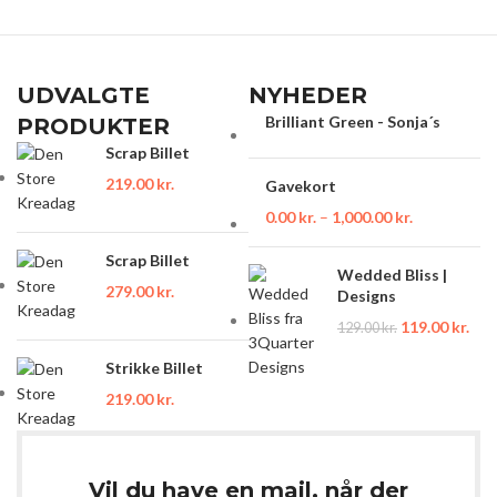
UDVALGTE
NYHEDER
Brilliant Green - Sonja´s
PRODUKTER
Scrap Billet
219.00
kr.
Gavekort
0.00
kr.
–
1,000.00
kr.
Scrap Billet
Wedded Bliss |
279.00
kr.
Designs
119.00
kr.
129.00
kr.
Strikke Billet
219.00
kr.
Vil du have en mail, når der