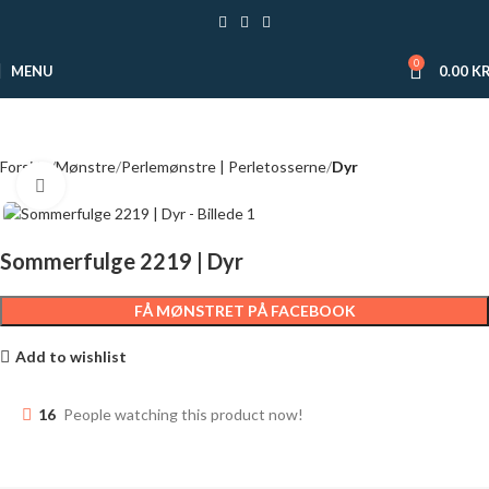
0
MENU
0.00
KR
Forside
Mønstre
Perlemønstre | Perletosserne
Dyr
Click to enlarge
Sommerfulge 2219 | Dyr
FÅ MØNSTRET PÅ FACEBOOK
Add to wishlist
16
People watching this product now!