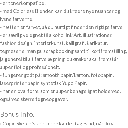
◦ er tonerkompatibel.
◦ med Colorless Blender, kan du kreere nye nuancer og
lysne farverne.
◦ hætten er farvet, så du hurtigt finder den rigtige farve.
◦ er særlig velegnet til alkohol Ink Art, illustrationer,
fashion design, interiørkunst, kalligrafi, karikatur,
tegneserie, manga, scrapbooking samt til kortfremstilling,
ja generel til alt farvelægning, du ønsker skal fremstår
super flot og professionelt.
◦ fungerer godt på: smooth papir/karton, fotopapir ,
laserprinter papir, syntetisk Yupo Papir.
◦ har en oval form, som er super behagelig at holde ved,
også ved større tegneopgaver.
Bonus Info.
◦ Copic Sketch´s spidserne kan let tages ud, når du vil