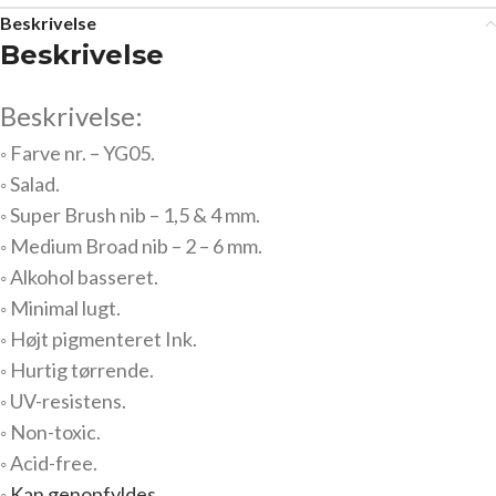
Beskrivelse
Beskrivelse
Beskrivelse:
◦ Farve nr. – YG05.
◦ Salad.
◦ Super Brush nib – 1,5 & 4 mm.
◦ Medium Broad nib – 2 – 6 mm.
◦ Alkohol basseret.
◦ Minimal lugt.
◦ Højt pigmenteret Ink.
◦ Hurtig tørrende.
◦ UV-resistens.
◦ Non-toxic.
◦ Acid-free.
◦
Kan genopfyldes.