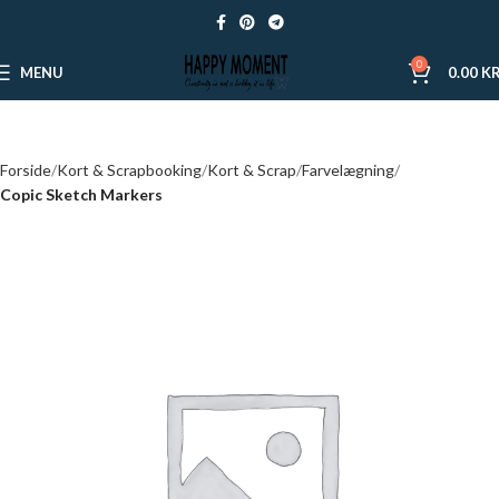
0
MENU
0.00
KR
Forside
Kort & Scrapbooking
Kort & Scrap
Farvelægning
Copic Sketch Markers