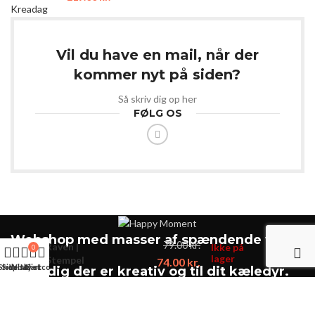
Vil du have en mail, når der
kommer nyt på siden?
Så skriv dig op her
FØLG OS
Webshop med masser af spændende varer.
79.00
kr.
Raven |
Ikke på
0
lager
Stempel
74.00
kr.
Shop
Sidebar
Wishlist
My account
Cart
Til dig der er kreativ og til dit kæledyr.
Langgade 74A, Kaas 🔘 9490 Pandrup 🔘 Danmark