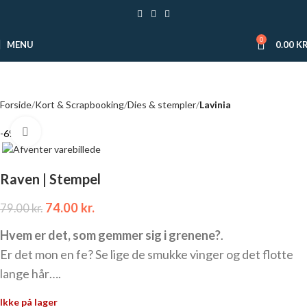
0
MENU
0.00
KR
Forside
Kort & Scrapbooking
Dies & stempler
Lavinia
Click to enlarge
-6%
Raven | Stempel
74.00
kr.
79.00
kr.
Hvem er det, som gemmer sig i grenene?
.
Er det mon en fe? Se lige de smukke vinger og det flotte
lange hår….
Ikke på lager