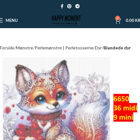
0
MENU
0.00
KR
Forside
Mønstre
Perlemønstre | Perletosserne
Dyr
Blandede dyr