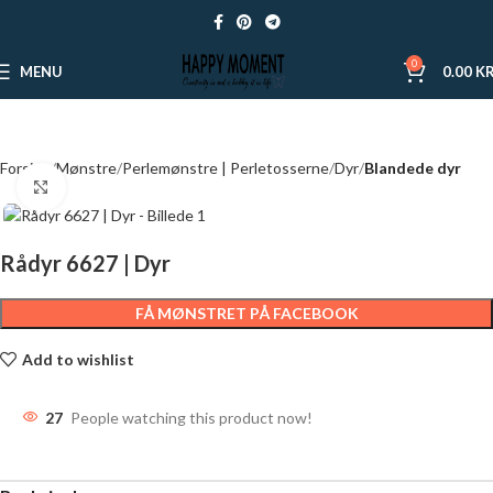
0
MENU
0.00
KR
Forside
Mønstre
Perlemønstre | Perletosserne
Dyr
Blandede dyr
Click to enlarge
Rådyr 6627 | Dyr
FÅ MØNSTRET PÅ FACEBOOK
Add to wishlist
27
People watching this product now!