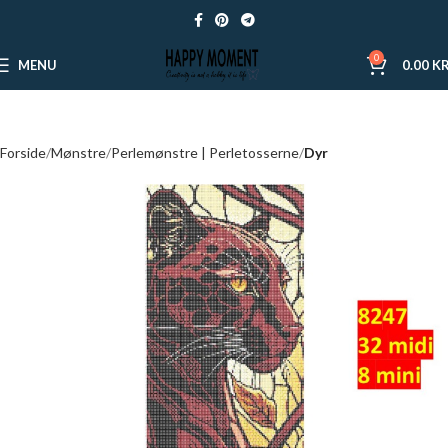
0
MENU
0.00
KR
Forside
Mønstre
Perlemønstre | Perletosserne
Dyr