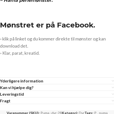
– Hama perlemønster.
Mønstret er på Facebook.
◦ klik på linket og du kommer direkte til mønster og kan
download det.
◦ Klar, parat, kreatid.
Yderligere information
Kan vi hjælpe dig?
Leveringstid
Fragt
Varenummer (SKU):
Puma -dyr-28
Kategori:
Dyr
Tags:
P
,
puma