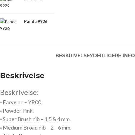
Panda 9926
BESKRIVELSE
YDERLIGERE INF
Beskrivelse
Beskrivelse:
◦ Farve nr. – YR00.
◦ Powder Pink.
◦ Super Brush nib – 1,5 & 4 mm.
◦ Medium Broad nib – 2 – 6 mm.