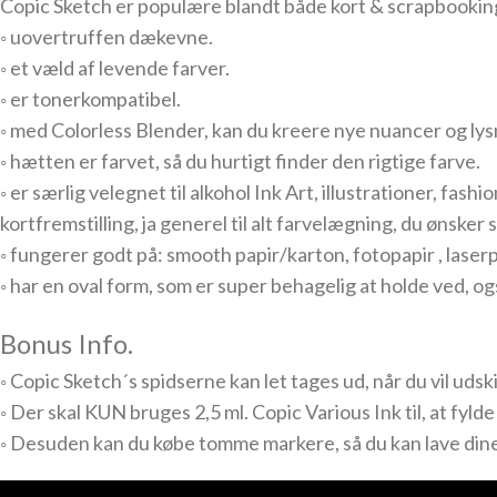
Copic Sketch er populære blandt både kort & scrapbooking
◦ uovertruffen dækevne.
◦ et væld af levende farver.
◦ er tonerkompatibel.
◦ med Colorless Blender, kan du kreere nye nuancer og lys
◦ hætten er farvet, så du hurtigt finder den rigtige farve.
◦ er særlig velegnet til alkohol Ink Art, illustrationer, fash
kortfremstilling, ja generel til alt farvelægning, du ønsker 
◦ fungerer godt på: smooth papir/karton, fotopapir , laserp
◦ har en oval form, som er super behagelig at holde ved, 
Bonus Info.
◦ Copic Sketch´s spidserne kan let tages ud, når du vil uds
◦ Der skal KUN bruges 2,5 ml. Copic Various Ink til, at fyl
◦ Desuden kan du købe tomme markere, så du kan lave dine