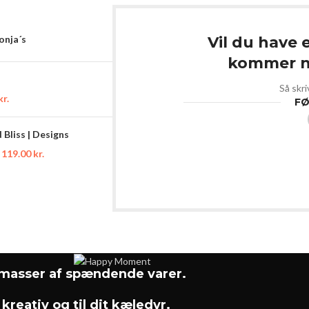
Sonja´s
Vil du have 
kommer ny
Så skri
kr.
FØ
Bliss | Designs
119.00
kr.
asser af spændende varer.
 kreativ og til dit kæledyr.