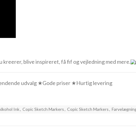
reerer, blive inspireret, få fif og vejledning med mere.
ndende udvalg ★Gode priser ★Hurtig levering
Alkohol Ink
,
Copic Sketch Markers
,
Copic Sketch Markers
,
Farvelægnin