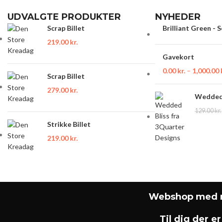
UDVALGTE PRODUKTER
NYHEDER
Scrap Billet
Brilliant Green - 
219.00
kr.
Gavekort
0.00
kr.
–
1,000.00
Scrap Billet
279.00
kr.
Wedded 
129.00
kr.
Strikke Billet
219.00
kr.
Webshop med m
Til dig der er