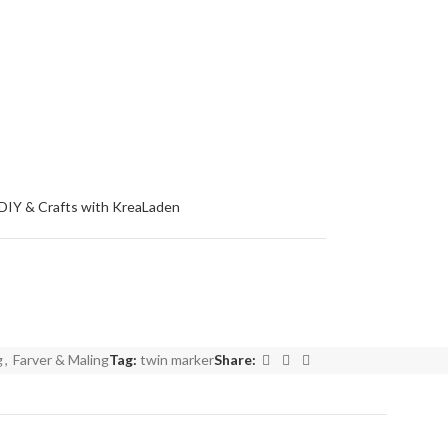
g
,
Farver & Maling
Tag:
twin marker
Share: