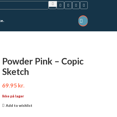
ke.
LOGIN / REGISTER
Powder Pink – Copic
Sketch
69.95
kr.
Ikke på lager
Add to wishlist