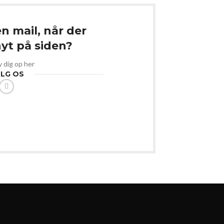
en mail, når der
t på siden?
v dig op her
LG OS