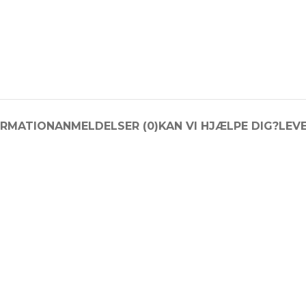
ORMATION
ANMELDELSER (0)
KAN VI HJÆLPE DIG?
LEV