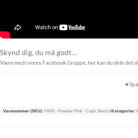
Skynd dig, du må godt…
Være med i vores Facebook Gruppe, her kan du dele det du k
★Spæ
Varenummer (SKU):
YR00 - Powder Pink - Copic Sketch
Kategorier: