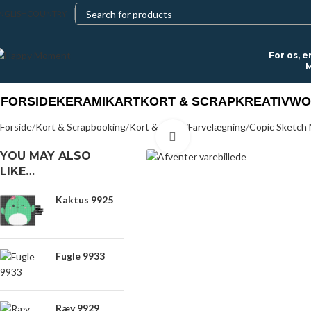
NGLISH
COUNTRY
For os, e
M
FORSIDE
KERAMIK
ART
KORT & SCRAP
KREATIV
WO
Forside
Kort & Scrapbooking
Kort & Scrap
Farvelægning
Copic Sketch
Click to enlarge
YOU MAY ALSO
LIKE…
Kaktus 9925
Fugle 9933
Ræv 9929