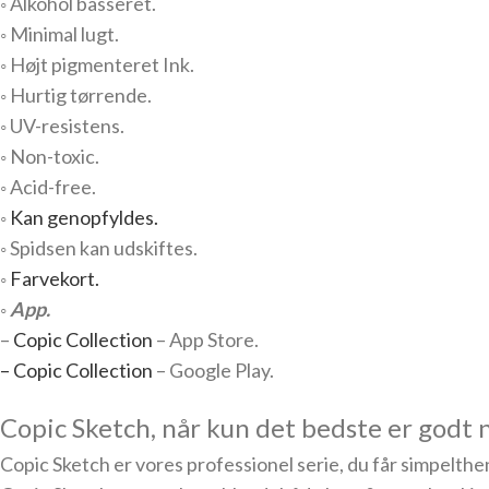
◦ Alkohol basseret.
◦ Minimal lugt.
◦ Højt pigmenteret Ink.
◦ Hurtig tørrende.
◦ UV-resistens.
◦ Non-toxic.
◦ Acid-free.
◦
Kan genopfyldes.
◦ Spidsen kan udskiftes.
◦
Farvekort.
◦
App.
–
Copic Collection
– App Store.
– Copic Collection
– Google Play.
Copic Sketch, når kun det bedste er godt 
Copic Sketch er vores professionel serie, du får simpelthe