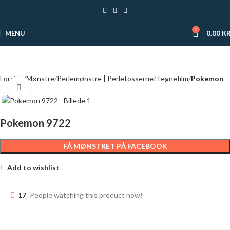
0
MENU
0.00
KR
Forside
Mønstre
Perlemønstre | Perletosserne
Tegnefilm
Pokemon
Click to enlarge
Pokemon 9722
FÅ MØNSTRET PÅ FACEBOOK
Add to wishlist
17
People watching this product now!