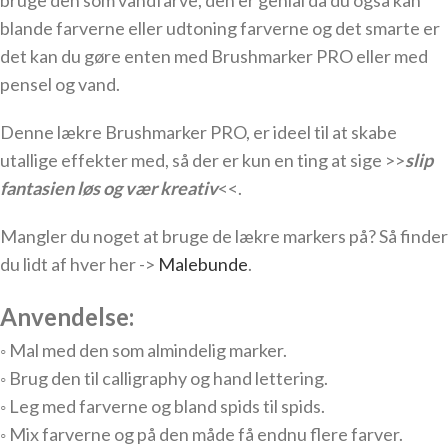
bruge den som vandfarve, den er genial da du også kan
blande farverne eller udtoning farverne og det smarte er
det kan du gøre enten med Brushmarker PRO eller med
pensel og vand.
Denne lækre Brushmarker PRO, er ideel til at skabe
utallige effekter med, så der er kun en ting at sige >>
slip
fantasien løs og vær kreativ
<<.
Mangler du noget at bruge de lækre markers på? Så finder
du lidt af hver her ->
Malebunde
.
Anvendelse:
◦ Mal med den som almindelig marker.
◦ Brug den til calligraphy og hand lettering.
◦ Leg med farverne og bland spids til spids.
◦ Mix farverne og på den måde få endnu flere farver.