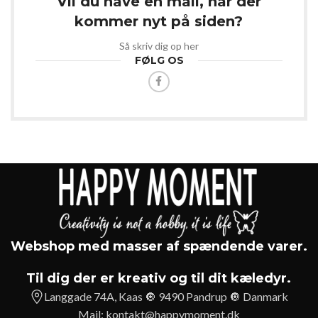
Vil du have en mail, når der
kommer nyt på siden?
Så skriv dig op her
FØLG OS
Webshop med masser af spændende varer.
Til dig der er kreativ og til dit kæledyr.
Langgade 74A, Kaas 🔘 9490 Pandrup 🔘 Danmark
Mail:
kontakt@happymoment.dk