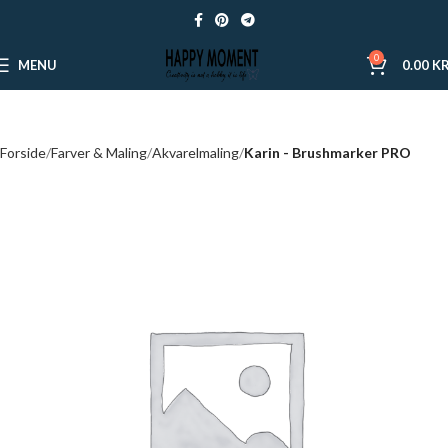
0
MENU
0.00
KR
Forside
Farver & Maling
Akvarelmaling
Karin - Brushmarker PRO