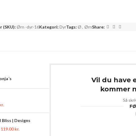
 (SKU):
Ørn -dyr-16
Kategori:
Dyr
Tags:
Ø
,
Ørn
Share:
Sonja´s
Vil du have 
kommer ny
Så skri
kr.
FØ
Bliss | Designs
119.00
kr.