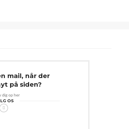
en mail, når der
t på siden?
v dig op her
LG OS