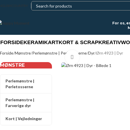
NGLISH
COUNTRY
For os, e
M
FORSIDE
KERAMIK
ART
KORT & SCRAP
KREATIV
WO
Forside
Mønstre
Perlemønstre | Perletosserne
Dyr
Ørn 4923 | Dyr
Click to enlarge
MØNSTRE
Perlemønstre |
Perletosserne
Perlemønstre |
Farverige dyr
Kort | Vejledninger