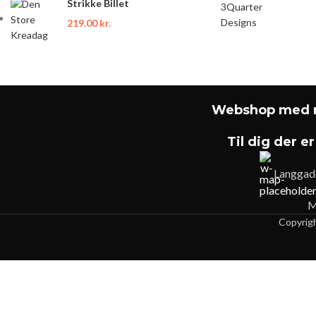
Strikke Billet
219.00
kr.
Webshop med m
Til dig der er
Langgad
M
Copyrig