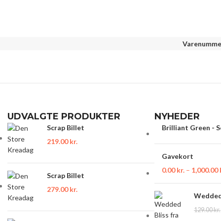
Varenummer
UDVALGTE PRODUKTER
NYHEDER
Scrap Billet
Brilliant Green - 
219.00
kr.
Gavekort
0.00
kr.
–
1,000.00
Scrap Billet
279.00
kr.
Wedded 
129.00
kr.