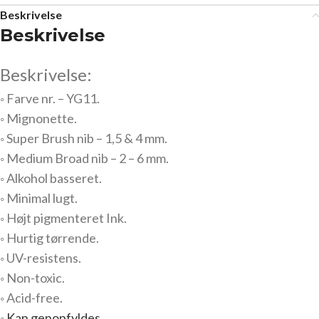
Beskrivelse
Beskrivelse
Beskrivelse:
◦ Farve nr. – YG11.
◦ Mignonette.
◦ Super Brush nib – 1,5 & 4 mm.
◦ Medium Broad nib – 2 – 6 mm.
◦ Alkohol basseret.
◦ Minimal lugt.
◦ Højt pigmenteret Ink.
◦ Hurtig tørrende.
◦ UV-resistens.
◦ Non-toxic.
◦ Acid-free.
◦
Kan genopfyldes.