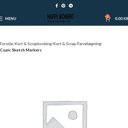
0
MENU
0.00
KR
Forside
Kort & Scrapbooking
Kort & Scrap
Farvelægning
Copic Sketch Markers