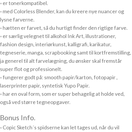
◦ er tonerkompatibel.
◦ med Colorless Blender, kan du kreere nye nuancer og
lysne farverne.
◦ hætten er farvet, så du hurtigt finder den rigtige farve.
◦ er særlig velegnet til alkohol Ink Art, illustrationer,
fashion design, interiørkunst, kalligrafi, karikatur,
tegneserie, manga, scrapbooking samt til kortfremstilling,
ja generel til alt farvelægning, du ønsker skal fremstår
super flot og professionelt.
◦ fungerer godt på: smooth papir/karton, fotopapir ,
laserprinter papir, syntetisk Yupo Papir.
◦ har en oval form, som er super behagelig at holde ved,
også ved større tegneopgaver.
Bonus Info.
◦ Copic Sketch´s spidserne kan let tages ud, når du vil