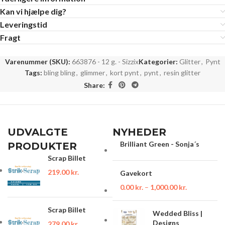
Kan vi hjælpe dig?
Leveringstid
Fragt
Varenummer (SKU):
663876 - 12 g. - Sizzix
Kategorier:
Glitter
,
Pynt
Tags:
bling bling
,
glimmer
,
kort pynt
,
pynt
,
resin glitter
Share:
UDVALGTE
NYHEDER
Brilliant Green - Sonja´s
PRODUKTER
Scrap Billet
219.00
kr.
Gavekort
0.00
kr.
–
1,000.00
kr.
Scrap Billet
Wedded Bliss |
Designs
279.00
kr.