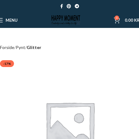
0
MENU
0.00
KR
Forside
Pynt
Glitter
-17%