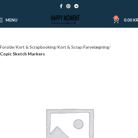
0
MENU
0.00
KR
Forside
Kort & Scrapbooking
Kort & Scrap
Farvelægning
Copic Sketch Markers