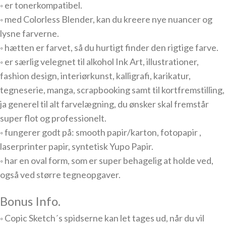
◦ er tonerkompatibel.
◦ med Colorless Blender, kan du kreere nye nuancer og
lysne farverne.
◦ hætten er farvet, så du hurtigt finder den rigtige farve.
◦ er særlig velegnet til alkohol Ink Art, illustrationer,
fashion design, interiørkunst, kalligrafi, karikatur,
tegneserie, manga, scrapbooking samt til kortfremstilling,
ja generel til alt farvelægning, du ønsker skal fremstår
super flot og professionelt.
◦ fungerer godt på: smooth papir/karton, fotopapir ,
laserprinter papir, syntetisk Yupo Papir.
◦ har en oval form, som er super behagelig at holde ved,
også ved større tegneopgaver.
Bonus Info.
◦ Copic Sketch´s spidserne kan let tages ud, når du vil