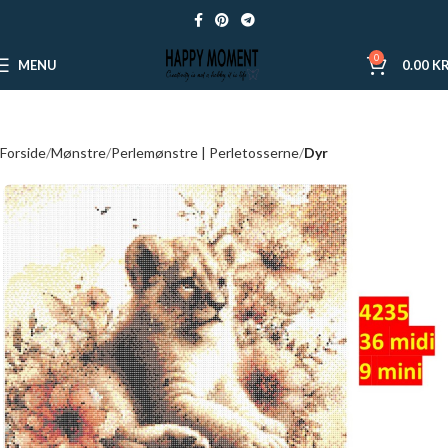
0
MENU
0.00
KR
Forside
Mønstre
Perlemønstre | Perletosserne
Dyr