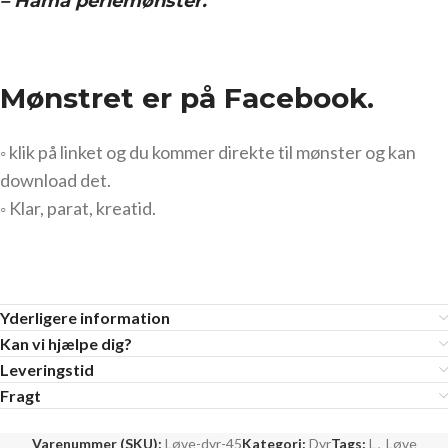
– Hama perlemønster.
Mønstret er på Facebook.
◦ klik på linket og du kommer direkte til mønster og kan
download det.
◦ Klar, parat, kreatid.
Yderligere information
Kan vi hjælpe dig?
Leveringstid
Fragt
Varenummer (SKU):
Løve-dyr-45
Kategori:
Dyr
Tags:
L
,
Løve