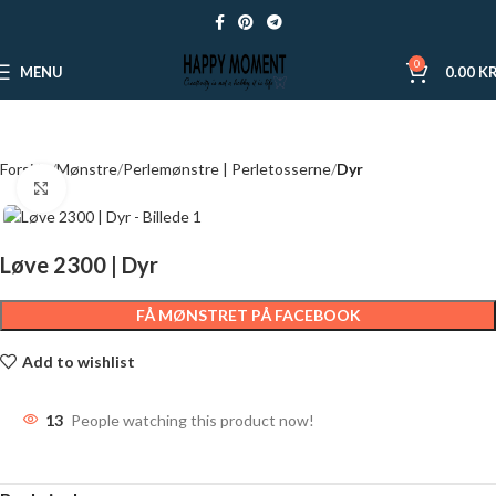
0
MENU
0.00
KR
Forside
Mønstre
Perlemønstre | Perletosserne
Dyr
Click to enlarge
Løve 2300 | Dyr
FÅ MØNSTRET PÅ FACEBOOK
Add to wishlist
13
People watching this product now!