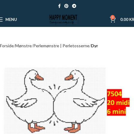
0
MENU
0.00
KR
Forside
Mønstre
Perlemønstre | Perletosserne
Dyr