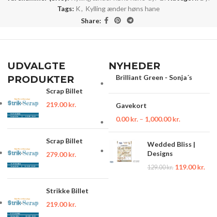
Tags:
K
,
Kylling ænder høns hane
Share:
UDVALGTE
NYHEDER
Brilliant Green - Sonja´s
PRODUKTER
Scrap Billet
219.00
kr.
Gavekort
0.00
kr.
–
1,000.00
kr.
Scrap Billet
Wedded Bliss |
Designs
279.00
kr.
119.00
kr.
129.00
kr.
Strikke Billet
219.00
kr.