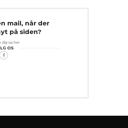
en mail, når der
t på siden?
v dig op her
LG OS