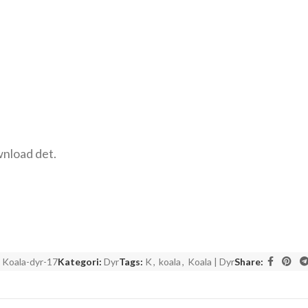
wnload det.
:
Koala-dyr-17
Kategori:
Dyr
Tags:
K
,
koala
,
Koala | Dyr
Share: