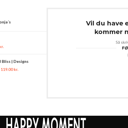
Sonja´s
Vil du have 
kommer ny
Så skri
kr.
FØ
Bliss | Designs
119.00
kr.