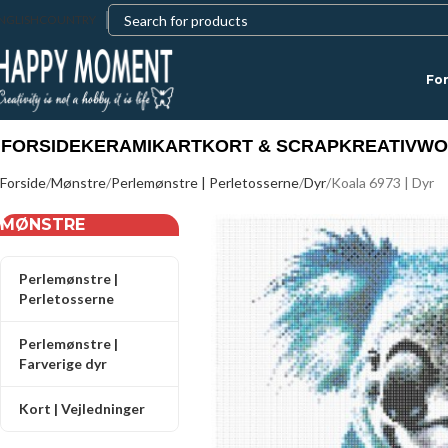
NGLISH
COUNTRY
For
FORSIDE
KERAMIK
ART
KORT & SCRAP
KREATIV
WO
Forside
Mønstre
Perlemønstre | Perletosserne
Dyr
Koala 6973 | Dyr
MØNSTRE
Perlemønstre |
Perletosserne
Perlemønstre |
Farverige dyr
Kort | Vejledninger