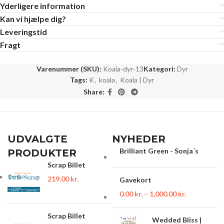
Yderligere information
Kan vi hjælpe dig?
Leveringstid
Fragt
Varenummer (SKU):
Koala-dyr-13
Kategori:
Dyr
Tags:
K
,
koala
,
Koala | Dyr
Share:
UDVALGTE
NYHEDER
Brilliant Green - Sonja´s
PRODUKTER
Scrap Billet
219.00
kr.
Gavekort
0.00
kr.
–
1,000.00
kr.
Scrap Billet
Wedded Bliss |