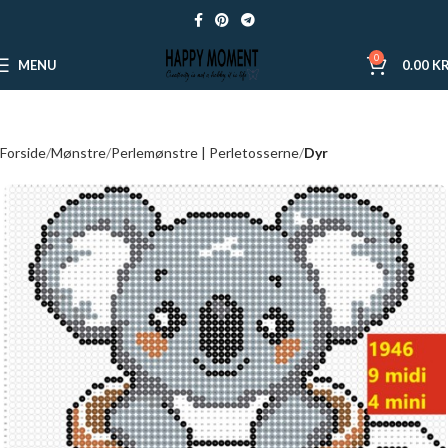
0
MENU
0.00
KR
Forside
Mønstre
Perlemønstre | Perletosserne
Dyr