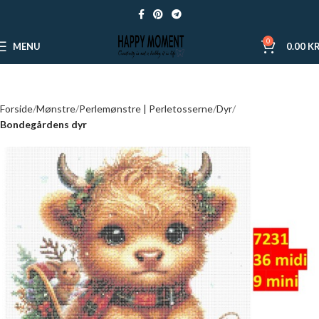
0
MENU
0.00
KR
Forside
Mønstre
Perlemønstre | Perletosserne
Dyr
Bondegårdens dyr