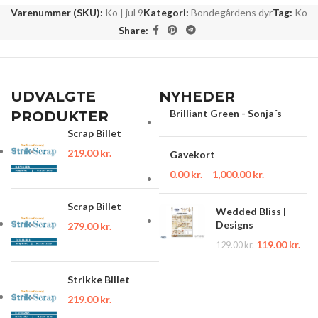
Varenummer (SKU):
Ko | jul 9
Kategori:
Bondegårdens dyr
Tag:
Ko
Share:
UDVALGTE
NYHEDER
Brilliant Green - Sonja´s
PRODUKTER
Scrap Billet
219.00
kr.
Gavekort
0.00
kr.
–
1,000.00
kr.
Scrap Billet
Wedded Bliss |
Designs
279.00
kr.
119.00
kr.
129.00
kr.
Strikke Billet
219.00
kr.