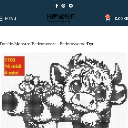
0
MENU
0.00
KR
Forside
Mønstre
Perlemønstre | Perletosserne
Dyr