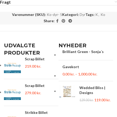
Fragt
Varenummer (SKU):
Ko-dyr- 5
Kategori:
Dyr
Tags:
K
,
Ko
Share:
UDVALGTE
NYHEDER
Brilliant Green - Sonja´s
PRODUKTER
Scrap Billet
219.00
kr.
Gavekort
0.00
kr.
–
1,000.00
kr.
Scrap Billet
Wedded Bliss |
Designs
279.00
kr.
119.00
kr.
129.00
kr.
Strikke Billet