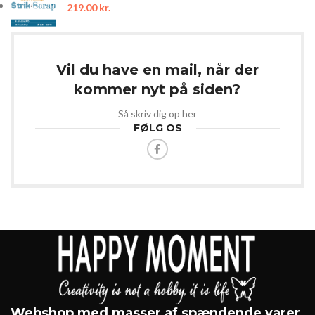
219.00
kr.
Vil du have en mail, når der
kommer nyt på siden?
Så skriv dig op her
FØLG OS
Webshop med masser af spændende varer.