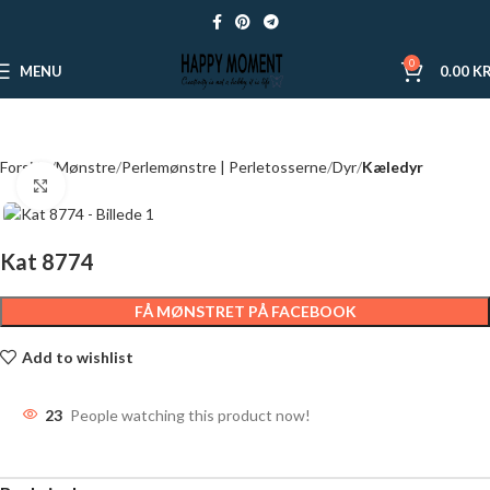
0
MENU
0.00
KR
Forside
Mønstre
Perlemønstre | Perletosserne
Dyr
Kæledyr
Click to enlarge
Kat 8774
FÅ MØNSTRET PÅ FACEBOOK
Add to wishlist
23
People watching this product now!