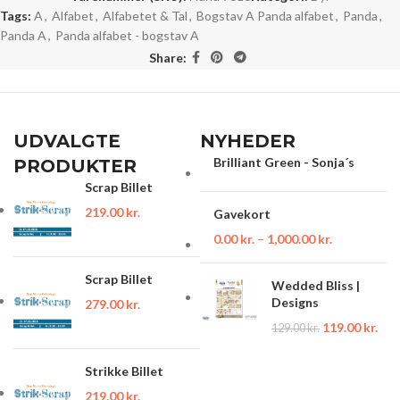
Tags:
A
,
Alfabet
,
Alfabetet & Tal
,
Bogstav A Panda alfabet
,
Panda
,
Panda A
,
Panda alfabet - bogstav A
Share:
UDVALGTE
NYHEDER
Brilliant Green - Sonja´s
PRODUKTER
Scrap Billet
219.00
kr.
Gavekort
0.00
kr.
–
1,000.00
kr.
Scrap Billet
Wedded Bliss |
Designs
279.00
kr.
119.00
kr.
129.00
kr.
Strikke Billet
219.00
kr.