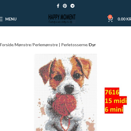
0
MENU
0.00
KR
Forside
Mønstre
Perlemønstre | Perletosserne
Dyr