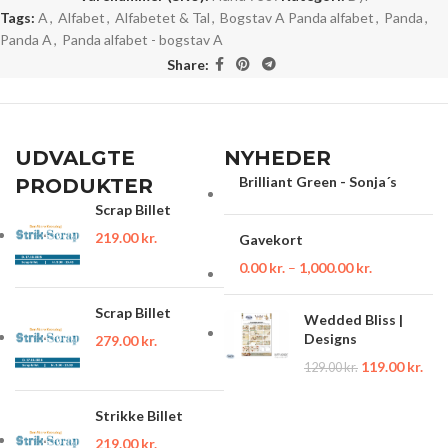
Tags:
A
,
Alfabet
,
Alfabetet & Tal
,
Bogstav A Panda alfabet
,
Panda
,
Panda A
,
Panda alfabet - bogstav A
Share:
UDVALGTE
NYHEDER
Brilliant Green - Sonja´s
PRODUKTER
Scrap Billet
219.00
kr.
Gavekort
0.00
kr.
–
1,000.00
kr.
Scrap Billet
Wedded Bliss |
Designs
279.00
kr.
119.00
kr.
129.00
kr.
Strikke Billet
219.00
kr.