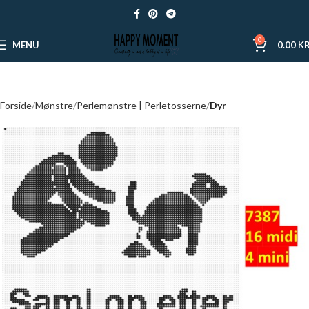
0
MENU
0.00
KR
Forside
Mønstre
Perlemønstre | Perletosserne
Dyr