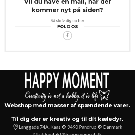
Vil du have en mail, når der
kommer nyt på siden?
Så skriv dig op her
FØLG OS
Webshop med masser af spændende varer.
Til dig der er kreativ og til dit kæledyr.
Langgade 74A, Kaas 🔘 9490 Pandrup 🔘 Danmark
Mail:
kontakt@happymoment.dk