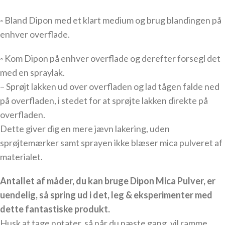
◦ Bland Dipon med et klart medium og brug blandingen på
enhver overflade.
◦ Kom Dipon på enhver overflade og derefter forsegl det
med en spraylak.
– Sprøjt lakken ud over overfladen og lad tågen falde ned
på overfladen, i stedet for at sprøjte lakken direkte på
overfladen.
Dette giver dig en mere jævn lakering, uden
sprøjtemærker samt sprayen ikke blæser mica pulveret af
materialet.
Antallet af måder, du kan bruge Dipon Mica Pulver, er
uendelig, så spring ud i det, leg & eksperimenter med
dette fantastiske produkt.
Husk at tage notater, så når du næste gang, vil ramme