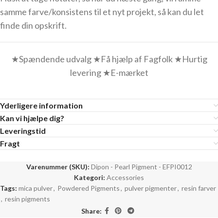
samme farve/konsistens til et nyt projekt, så kan du let
finde din opskrift.
★Spændende udvalg ★Få hjælp af Fagfolk ★Hurtig
levering ★E-mærket
Yderligere information
Kan vi hjælpe dig?
Leveringstid
Fragt
Varenummer (SKU):
Dipon - Pearl Pigment - EFPI0012
Kategori:
Accessories
Tags:
mica pulver
,
Powdered Pigments
,
pulver pigmenter
,
resin farver
,
resin pigments
Share: